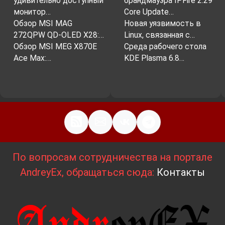
удивительно доступный
брандмауэра IPFire 2.29
монитор…
Core Update…
Обзор MSI MAG
Новая уязвимость в
272QPW QD-OLED X28:…
Linux, связанная с…
Обзор MSI MEG X870E
Среда рабочего стола
Ace Max:…
KDE Plasma 6.8…
По вопросам сотрудничества на портале
AndreyEx, обращаться сюда:
Контакты