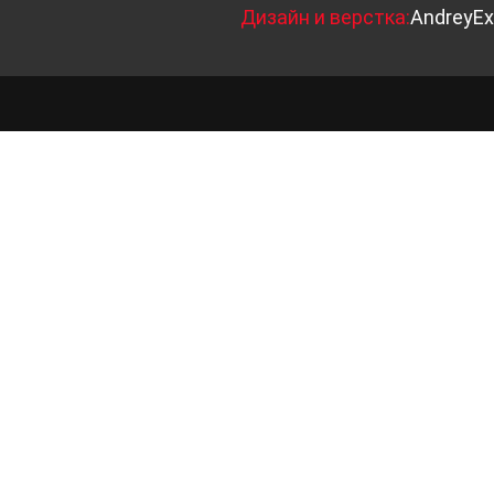
Д
изайн и верстка:
AndreyEx