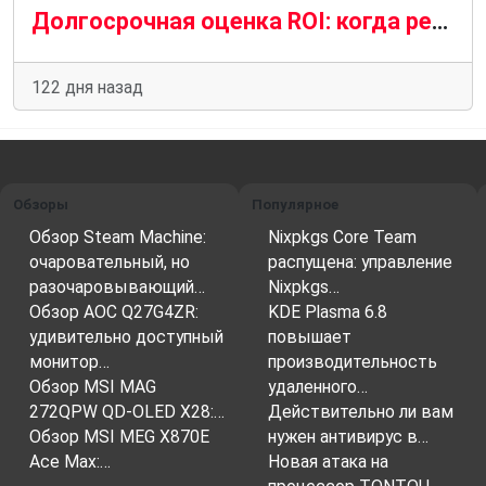
Долгосрочная оценка ROI: когда реально окупается комплексное продвижение сайта
122 дня назад
Обзоры
Популярное
Обзор Steam Machine:
Nixpkgs Core Team
очаровательный, но
распущена: управление
разочаровывающий…
Nixpkgs…
Обзор AOC Q27G4ZR:
KDE Plasma 6.8
удивительно доступный
повышает
монитор…
производительность
Обзор MSI MAG
удаленного…
272QPW QD-OLED X28:…
Действительно ли вам
Обзор MSI MEG X870E
нужен антивирус в…
Ace Max:…
Новая атака на