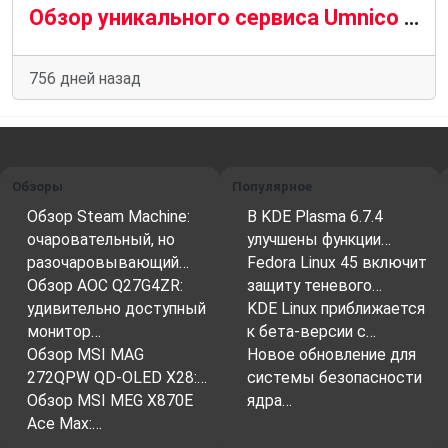
Обзор уникального сервиса Umnico для автоматизации коммуникаций
756 дней назад
Обзоры
Популярное
Обзор Steam Machine:
В KDE Plasma 6.7.4
очаровательный, но
улучшены функции…
разочаровывающий…
Fedora Linux 45 включит
Обзор AOC Q27G4ZR:
защиту теневого…
удивительно доступный
KDE Linux приближается
монитор…
к бета-версии с…
Обзор MSI MAG
Новое обновление для
272QPW QD-OLED X28:…
системы безопасности
Обзор MSI MEG X870E
ядра…
Ace Max:…