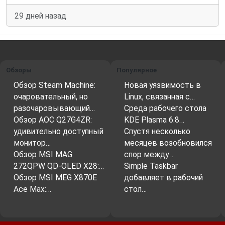
29 дней назад
Обзоры
Популярное
Обзор Steam Machine:
Новая уязвимость в
очаровательный, но
Linux, связанная с…
разочаровывающий…
Среда рабочего стола
Обзор AOC Q27G4ZR:
KDE Plasma 6.8…
удивительно доступный
Спустя несколько
монитор…
месяцев возобновился
Обзор MSI MAG
спор между…
272QPW QD-OLED X28:…
Simple Taskbar
Обзор MSI MEG X870E
добавляет в рабочий
Ace Max:…
стол…