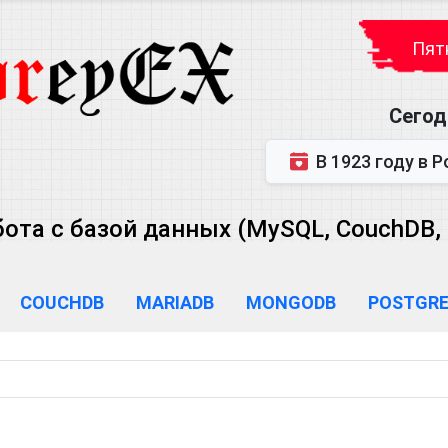
Пятн
Сегод
В 1923 году в Ростове-на-Дону р
бота с базой данных (MySQL, CouchDB,
COUCHDB
MARIADB
MONGODB
POSTGR