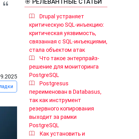
🎯 РЕЛЕВАНТНЫЕ СТАТЬИ
Drupal устраняет
критическую SQL-инъекцию:
критическая уязвимость,
связанная с SQL-инъекциями,
стала объектом атак
Что такое энтерпрайз-
решение для мониторинга
PostgreSQL
09.2025
Postgresus
ладки
переименован в Databasus,
так как инструмент
резервного копирования
выходит за рамки
PostgreSQL
Как установить и