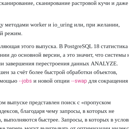
сканирование, сканирование растровой кучи и даже
 методами worker и io_uring или, при желании,
й режим.
ляющая этого выпуска. В PostgreSQL 18 статистика
ии до основной версии, а это значит, что системы 
нии завершения перестроения данных ANALYZE.
ен за счёт более быстрой обработки объектов,
помощью
и новой опции
для сокращения
--jobs
--swap
том выпуске представлен поиск с «пропуском
ексов, благодаря чему запросы, в которых не
 выполняются быстрее. Запросы, в которых в услов
е теперь могут выигрывать от оптимизации индекс