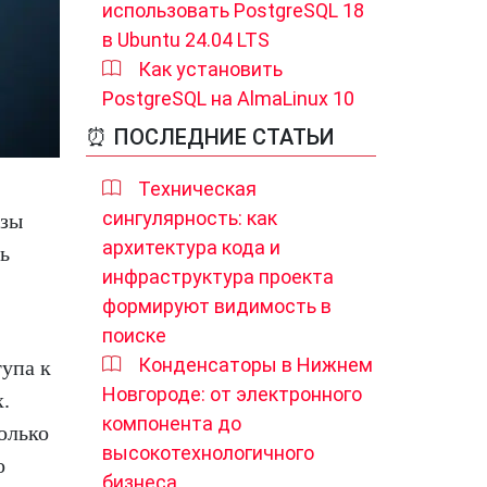
использовать PostgreSQL 18
в Ubuntu 24.04 LTS
Как установить
PostgreSQL на AlmaLinux 10
⏰ ПОСЛЕДНИЕ СТАТЬИ
Техническая
сингулярность: как
азы
архитектура кода и
ь
инфраструктура проекта
формируют видимость в
поиске
Конденсаторы в Нижнем
упа к
Новгороде: от электронного
.
компонента до
олько
высокотехнологичного
о
бизнеса