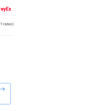
reyEx
(
1
голос)