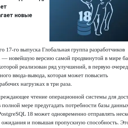
ает
агает новые
о 17-го выпуска Глобальная группа разработчиков
8 — новейшую версию самой продвинутой в мире б
оторой реализован ряд улучшений, в первую очеред
ного ввода-вывода, которая может повысить
абочих нагрузках в три раза.
упреждающее чтение операционной системы для дост
в полной мере предугадать потребности базы данных
PostgreSQL 18 может одновременно отправлять неск
мя ожидания и повышая пропускную способность. Эт