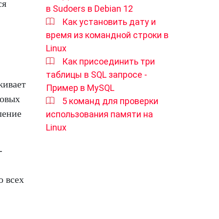
ся
в Sudoers в Debian 12
Как установить дату и
время из командной строки в
Linux
Как присоединить три
таблицы в SQL запросе -
живает
Пример в MySQL
новых
5 команд для проверки
ление
использования памяти на
Linux
-
о всех