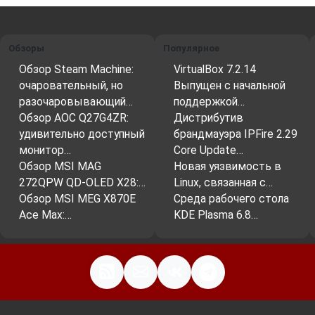
Обзоры
Популярное
Обзор Steam Machine:
VirtualBox 7.2.14
очаровательный, но
Выпущен с начальной
разочаровывающий…
поддержкой…
Обзор AOC Q27G4ZR:
Дистрибутив
удивительно доступный
брандмауэра IPFire 2.29
монитор…
Core Update…
Обзор MSI MAG
Новая уязвимость в
272QPW QD-OLED X28:…
Linux, связанная с…
Обзор MSI MEG X870E
Среда рабочего стола
Ace Max:…
KDE Plasma 6.8…