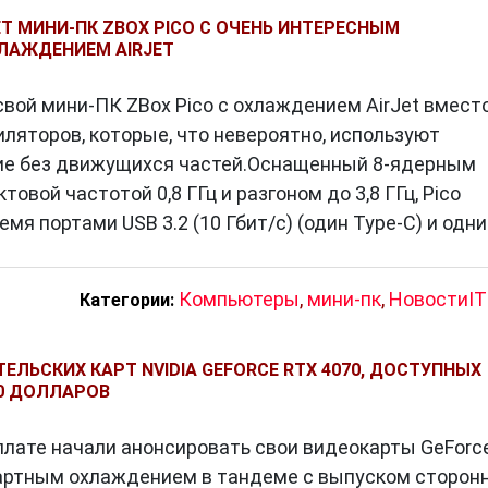
Т МИНИ-ПК ZBOX PICO С ОЧЕНЬ ИНТЕРЕСНЫМ
ЛАЖДЕНИЕМ AIRJET
свой мини-ПК ZBox Pico с охлаждением AirJet вмест
ляторов, которые, что невероятно, используют
ие без движущихся частей.Оснащенный 8-ядерным
товой частотой 0,8 ГГц и разгоном до 3,8 ГГц, Pico
емя портами USB 3.2 (10 Гбит/с) (один Type-C) и одн
Компьютеры
,
мини-пк
,
НовостиIT
Категории:
ЕЛЬСКИХ КАРТ NVIDIA GEFORCE RTX 4070, ДОСТУПНЫХ
50 ДОЛЛАРОВ
 плате начали анонсировать свои видеокарты GeForc
артным охлаждением в тандеме с выпуском сторон