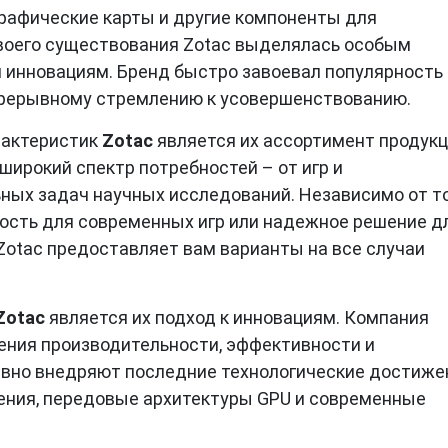
рафические карты и другие компоненты для
своего существования Zotac выделялась особым
м инновациям. Бренд быстро завоевал популярность
епрерывному стремлению к усовершенствованию.
рактеристик
Zotac
является их ассортимент продукц
ирокий спектр потребностей – от игр и
ых задач научных исследований. Независимо от то
ость для современных игр или надежное решение д
Zotac предоставляет вам варианты на все случаи
Zotac
является их подход к инновациям. Компания
ения производительности, эффективности и
ивно внедряют последние технологические достиже
ения, передовые архитектуры GPU и современные