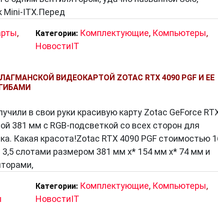
 Mini-ITX.Перед
арты
,
Комплектующие
,
Компьютеры
,
Категории:
НовостиIT
ЛАГМАНСКОЙ ВИДЕОКАРТОЙ ZOTAC RTX 4090 PGF И ЕЕ
ГИБАМИ
лучили в свои руки красивую карту Zotac GeForce RT
ой 381 мм с RGB-подсветкой со всех сторон для
ка. Какая красота!Zotac RTX 4090 PGF стоимостью 1
3,5 слотами размером 381 мм x* 154 мм x* 74 мм и
яторами,
Комплектующие
,
Компьютеры
,
Категории:
ы
НовостиIT