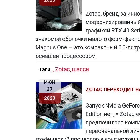
2023
Zotac, бренд за инн
модернизированный
графикой RTX 40 Ser
знакомой оболочки малого форм-факто
Magnus One — это компактный 8,3-литр
оснащен процессором
,
Zotac
,
шасси
Тэги:
ИЮН
27
ZOTAC ПЕРЕХОДИТ НА
2023
Запуск Nvidia GeForc
Edition нет, у Zotac
предпочитает компа
первоначальной лин
графический процессор в конфигурации