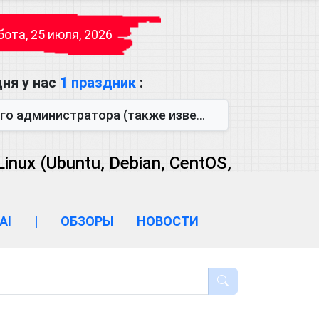
ота, 25 июля, 2026
ня у нас
1 праздник
:
также известен как День сисадмина) — праздник, который отмечается...
ux (Ubuntu, Debian, CentOS,
AI
|
ОБЗОРЫ
НОВОСТИ