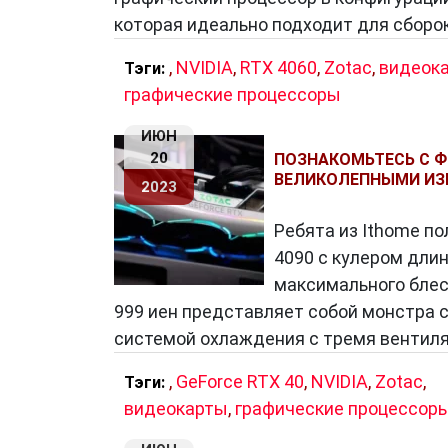
которая идеально подходит для сборок
,
NVIDIA
,
RTX 4060
,
Zotac
,
видеок
Тэги:
графические процессоры
ИЮН
20
ПОЗНАКОМЬТЕСЬ С Ф
ВЕЛИКОЛЕПНЫМИ ИЗ
2023
Ребята из Ithome по
4090 с кулером длин
максимального блес
999 иен представляет собой монстра с 
системой охлаждения с тремя вентил
,
GeForce RTX 40
,
NVIDIA
,
Zotac
,
Тэги:
видеокарты
,
графические процессор