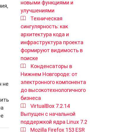
новыми функциями и
ия,
улучшениями
Техническая
сингулярность: как
архитектура кода и
инфраструктура проекта
х
формируют видимость в
поиске
Конденсаторы в
Нижнем Новгороде: от
е
электронного компонента
н не
до высокотехнологичного
ии и
бизнеса
жить
VirtualBox 7.2.14
за
Выпущен с начальной
ее
поддержкой ядра Linux 7.2
ько
Mozilla Firefox 153 ESR
м