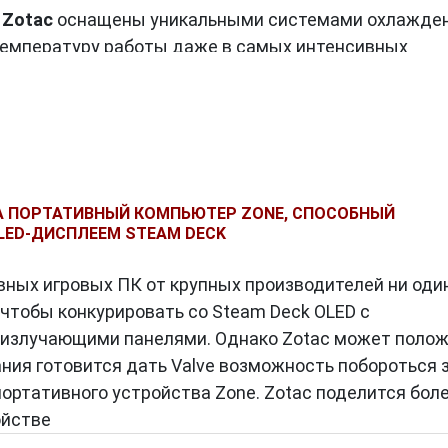
ы
Zotac
оснащены уникальными системами охлажден
емпературу работы даже в самых интенсивных
лговечность продуктов Zotac, но и обеспечивает
ых условиях.
аходят отражение в их дизайне и эргономике.
лько функциональны, но и эстетичны. От уникальны
ных форм-факторов, продукция Zotac не оставляет
А ПОРТАТИВНЫЙ КОМПЬЮТЕР ZONE, СПОСОБНЫЙ
и функциональность.
LED-ДИСПЛЕЕМ STEAM DECK
акже привлекает внимание своими усилиями в сфер
вных игровых ПК от крупных производителей ни оди
твенности. Они стремятся минимизировать
 чтобы конкурировать со Steam Deck OLED с
ющую среду, внедряя энергоэффективные технолог
излучающими панелями. Однако Zotac может поло
 производстве.
ания готовится дать Valve возможность побороться 
орый объединяет технологические инновации,
ортативного устройства Zone. Zotac поделится бол
ть перед окружающей средой. Их продукция не тол
ойстве
асти графических решений, но и служит источнико