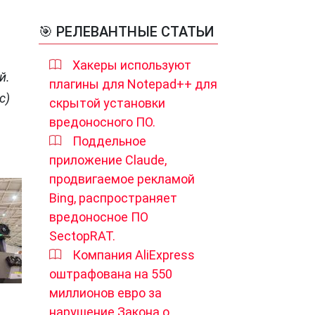
🎯 РЕЛЕВАНТНЫЕ СТАТЬИ
Хакеры используют
й.
плагины для Notepad++ для
с)
скрытой установки
вредоносного ПО.
Поддельное
приложение Claude,
продвигаемое рекламой
Bing, распространяет
вредоносное ПО
SectopRAT.
Компания AliExpress
оштрафована на 550
миллионов евро за
нарушение Закона о