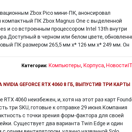
овационным Zbox Pico мини-ПК, анонсировал
 компактный ПК Zbox Magnus One с выделенной
ies и со встроенным процессором Intel 13th внутри
ра.Доступный в черном или белом цвете, обновлен
овый ПК размером 265,5 мм x* 126 мм x* 249 мм. Он
Компьютеры
,
Корпуса
,
НовостиI
Категории:
 NVIDIA GEFORCE RTX 4060 8 ГБ, ВЫПУСТИВ ТРИ КАРТЫ
e RTX 4060 неизбежен, и, хотя на этот раз карт Found
 есть три SKU, готовые к отправке 29 июня.Компания
ктность с точки зрения форм-фактора для своей
ейки. Существует два варианта Twin Edge и один
 с одним вентилятором, удачно названной Solo,