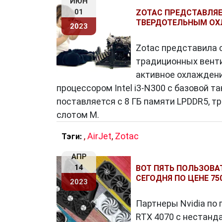
ИЮН
01
ZOTAC ПРЕДСТАВЛЯЕ
ТВЕРДОТЕЛЬНЫМ ОХ
2023
Zotac представила 
традиционных венти
активное охлажден
процессором Intel i3-N300 с базовой так
поставляется с 8 ГБ памяти LPDDR5, тр
слотом M.
,
AirJet
,
Zotac
Тэги:
АПР
14
ВОТ ПЯТЬ ПОЛЬЗОВАТ
СЕГОДНЯ ПО ЦЕНЕ 7
2023
Партнеры Nvidia по
RTX 4070 с нестанд