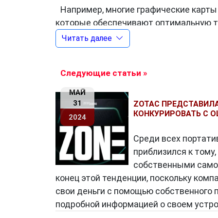
Например, многие графические карт
которые обеспечивают оптимальную т
нагрузках. Это не только повышает до
Читать далее
стабильную производительность в люб
Технический инновации
Zotac
также н
Следующие статьи »
Современные графические карты не то
МАЙ
RGB-подсветок до стильных и компакт
31
ZOTAC ПРЕДСТАВИЛ
равнодушными тех, кто ценит красоту 
КОНКУРИРОВАТЬ С O
2024
Помимо инноваций,
компания Zotac
т
Среди всех портати
устойчивости и экологической ответс
приблизился к тому,
отрицательное воздействие на окружа
собственными само
ресурсосберегающие подходы в своем
конец этой тенденции, поскольку комп
В заключение,
Zotac
– это бренд, кот
свои деньги с помощью собственного п
выдающееся качество и ответственнос
подробной информацией о своем устр
отражает передовые достижения в обл