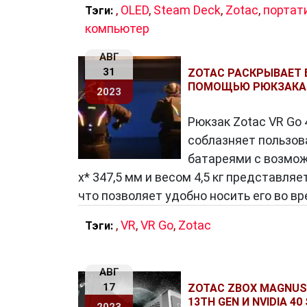
,
OLED
,
Steam Deck
,
Zotac
,
портат
Тэги:
вдохновения для тех, кто стремится к
компьютер
АВГ
31
ZOTAC РАСКРЫВАЕТ
ПОМОЩЬЮ РЮКЗАКА V
2023
Рюкзак Zotac VR Go 
соблазняет пользов
батареями с возмож
x* 347,5 мм и весом 4,5 кг представля
что позволяет удобно носить его во вр
,
VR
,
VR Go
,
Zotac
Тэги:
АВГ
17
ZOTAC ZBOX MAGNUS
13TH GEN И NVIDIA 40