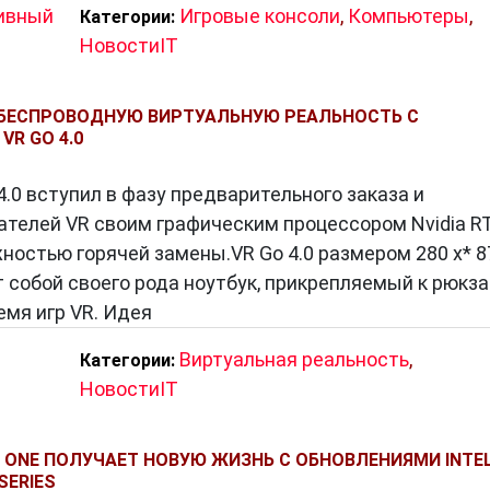
ивный
Игровые консоли
,
Компьютеры
,
Категории:
 самому лучшему в мире компьютерных технологий.
НовостиIT
 БЕСПРОВОДНУЮ ВИРТУАЛЬНУЮ РЕАЛЬНОСТЬ С
R GO 4.0
4.0 вступил в фазу предварительного заказа и
ателей VR своим графическим процессором Nvidia R
ностью горячей замены.VR Go 4.0 размером 280 x* 8
ет собой своего рода ноутбук, прикрепляемый к рюкза
емя игр VR. Идея
Виртуальная реальность
,
Категории:
НовостиIT
 ONE ПОЛУЧАЕТ НОВУЮ ЖИЗНЬ С ОБНОВЛЕНИЯМИ INTE
 SERIES