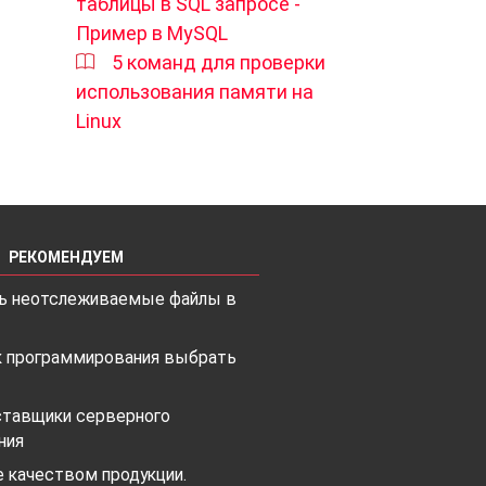
таблицы в SQL запросе -
Пример в MySQL
5 команд для проверки
использования памяти на
Linux
РЕКОМЕНДУЕМ
ть неотслеживаемые файлы в
к программирования выбрать
ставщики серверного
ния
 качеством продукции.