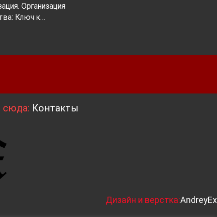
ация. Организация
тва: Ключ к…
я сюда:
Контакты
Д
изайн и верстка:
AndreyEx