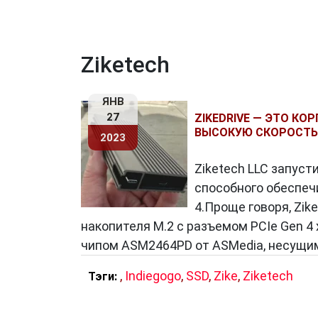
Ziketech
ЯНВ
27
ZIKEDRIVE — ЭТО КО
ВЫСОКУЮ СКОРОСТЬ Ч
2023
Ziketech LLC запусти
способного обеспеч
4.Проще говоря, Zik
накопителя M.2 с разъемом PCIe Gen 4 
чипом ASM2464PD от ASMedia, несущим
,
Indiegogo
,
SSD
,
Zike
,
Ziketech
Тэги: