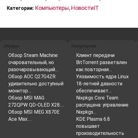
кода.
Компьютеры
,
НовостиIT
Категории:
XeSS же обладает потенциалом стать самой
универсальной и производительной
технологией из-за использования новейших
алгоритмов машинного обучения и поддержки
Обзоры
Популярное
архитектуры Xe.
Обзор Steam Machine:
Клиент передачи
очаровательный, но
BitTorrent разветвлен
разочаровывающий…
как повторная…
Обзор AOC Q27G4ZR:
Уязвимость ядра Linux
Будущее XeSS:
удивительно доступный
18-летней давности
XeSS
— это новая и перспективная
монитор…
обеспечивает…
Обзор MSI MAG
Nixpkgs Core Team
технология, которая имеет все шансы стать
272QPW QD-OLED X28:…
распущена: управление
стандартом в индустрии видеоигр. Она
Обзор MSI MEG X870E
Nixpkgs…
способна значительно улучшить игровой опыт,
Ace Max:…
KDE Plasma 6.8
сделав игры более красивыми и плавными,
повышает
при этом не требуя от пользователей покупки
производительность