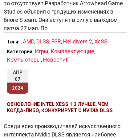
то отсутствует.Разработчик Arrowhead Game
Studios объявил о грядущих изменениях в
Как работает XeSS?
блоге Steam. Они вступят в силу с выходом
патча 27 мая. По
В отличие от традиционных методов
масштабирования, основанных на простых
,
AMD
,
DLSS
,
FSR
,
Helldivers 2
,
XeSS
Тэги:
математических расчетах, XeSS использует
Игры
,
Комплектующие
,
Категории:
нейросетевые модели, обученные на
Компьютеры
,
НовостиIT
огромных массивах данных. Эти модели
способны «увидеть» те детали и особенности
АПР
изображения, которые не под силу обычным
07
алгоритмам, и воссоздать их в кадре более
2024
высокого разрешения.
ОБНОВЛЕНИЕ INTEL XESS 1.3 ЛУЧШЕ, ЧЕМ
КОГДА-ЛИБО, КОНКУРИРУЕТ С NVIDIA DLSS
Преимущества XeSS:
Среди всех производителей искусственного
Повышение производительности:
XeSS
интеллекта Nvidia DLSS является наиболее