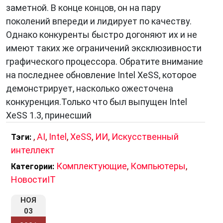
может значительно повысить частоту
заметной. В конце концов, он на пару
кадров в играх, особенно на видеокартах
поколений впереди и лидирует по качеству.
начального и среднего уровня. Это
Однако конкуренты быстро догоняют их и не
позволяет играть в требовательные игры с
имеют таких же ограничений эксклюзивности
более высокими настройками графики, не
графического процессора. Обратите внимание
жертвуя плавностью изображения.
на последнее обновление Intel XeSS, которое
Улучшение качества изображения:
XeSS не
демонстрирует, насколько ожесточена
только увеличивает разрешение, но и может
конкуренция.Только что был выпущен Intel
улучшить резкость, детализацию и
XeSS 1.3, принесший
контрастность изображения.
,
AI
,
Intel
,
XeSS
,
ИИ
,
Искусственный
Тэги:
Снижение нагрузки на систему:
За счет
интеллект
использования машинного обучения XeSS
снижает нагрузку на видеокарту, что
Комплектующие
,
Компьютеры
,
Категории:
приводит к меньшему энергопотреблению и
НовостиIT
более тихой работе компьютера.
НОЯ
Открытый исходный код:
XeSS является
03
технологией с
открытым исходным кодом
,