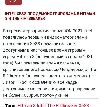
2021
что означает, что она доступна для
использования в любых игровых движках и
INTEL XESS ПРОДЕМОНСТРИРОВАНА В HITMAN
на любых видеокартах, а не только на
3 И THE RIFTBREAKER
моделях Intel Arc.
Во время мероприятия InnovatiON 2021 Intel
поделилась первыми видеоматериалами
Сравнение с аналогами:
о технологии XeSS применительно к
доступным в настоящее время игровым
XeSS является аналогом таких технологий,
играм. Hitman 3 (выпущенный в январе 2021
как
NVIDIA DLSS
и
AMD FSR
. Все они
года) был показан во время сегмента,
используют машинное обучение для
организованного Роджером Чендлером, а The
масштабирования изображения, но имеют
Riftbreaker (выпущен ранее в этом месяце) —
свои особенности.
Лизой Пирс. К сожалению, все кадры,
DLSS — более зрелая технология, которая уже
доступные с мероприятия, имеют разрешение
используется в большом количестве игр. FSR
не более 1080p60, поэтому он не
— более новая разработка, но она имеет
,
Hitman 3
,
Intel
,
The Riftbreaker
,
XeSS
Тэги:
преимущество в виде открытого исходного