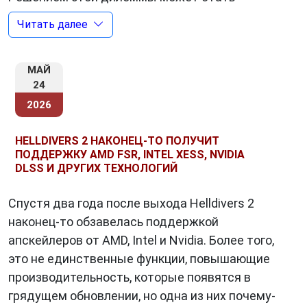
технология XeSS (Xe Super Sampling),
Читать далее
разработанная компанией
Intel
.
МАЙ
24
Что такое XeSS?
2026
Проще говоря,
XeSS
– это интеллектуальная
технология масштабирования изображения,
HELLDIVERS 2 НАКОНЕЦ-ТО ПОЛУЧИТ
ПОДДЕРЖКУ AMD FSR, INTEL XESS, NVIDIA
использующая возможности машинного
DLSS И ДРУГИХ ТЕХНОЛОГИЙ
обучения для повышения производительности
в играх без ущерба для качества картинки.
Спустя два года после выхода Helldivers 2
Она работает путем анализа нескольких
наконец-то обзавелась поддержкой
кадров изображения, как текущего, так и
апскейлеров от AMD, Intel и Nvidia. Более того,
предыдущих, а затем применяет алгоритмы
это не единственные функции, повышающие
машинного обучения для создания нового
производительность, которые появятся в
изображения с более высоким разрешением.
грядущем обновлении, но одна из них почему-