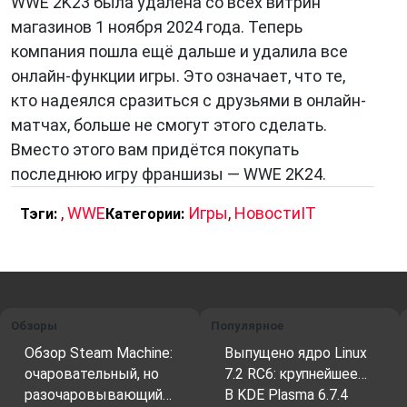
WWE 2K23 была удалена со всех витрин
магазинов 1 ноября 2024 года. Теперь
компания пошла ещё дальше и удалила все
онлайн-функции игры. Это означает, что те,
кто надеялся сразиться с друзьями в онлайн-
матчах, больше не смогут этого сделать.
Вместо этого вам придётся покупать
последнюю игру франшизы — WWE 2K24.
,
WWE
Игры
,
НовостиIT
Тэги:
Категории:
Обзоры
Популярное
Обзор Steam Machine:
Выпущено ядро Linux
очаровательный, но
7.2 RC6: крупнейшее…
разочаровывающий…
В KDE Plasma 6.7.4