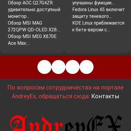
Обзор AOC Q27G4ZR:
улучшены функции…
удивительно доступный
Fedora Linux 45 включит
монитор…
защиту теневого…
Обзор MSI MAG
KDE Linux приближается
272QPW QD-OLED X28:…
к бета-версии с…
Обзор MSI MEG X870E
Ace Max:…
По вопросам сотрудничества на портале
AndreyEx, обращаться сюда:
Контакты