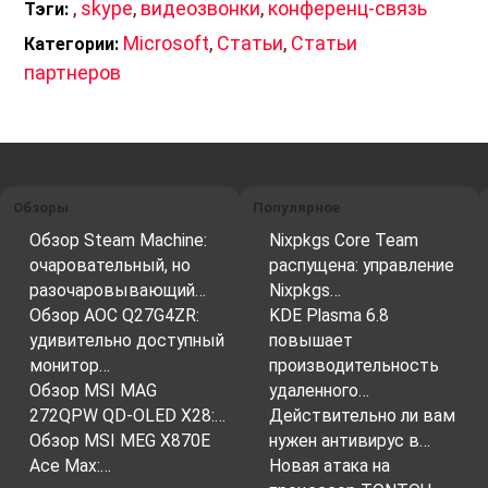
,
skype
,
видеозвонки
,
конференц-связь
Тэги:
Microsoft
,
Статьи
,
Статьи
Категории:
партнеров
Обзоры
Популярное
Обзор Steam Machine:
Nixpkgs Core Team
очаровательный, но
распущена: управление
разочаровывающий…
Nixpkgs…
Обзор AOC Q27G4ZR:
KDE Plasma 6.8
удивительно доступный
повышает
монитор…
производительность
Обзор MSI MAG
удаленного…
272QPW QD-OLED X28:…
Действительно ли вам
Обзор MSI MEG X870E
нужен антивирус в…
Ace Max:…
Новая атака на