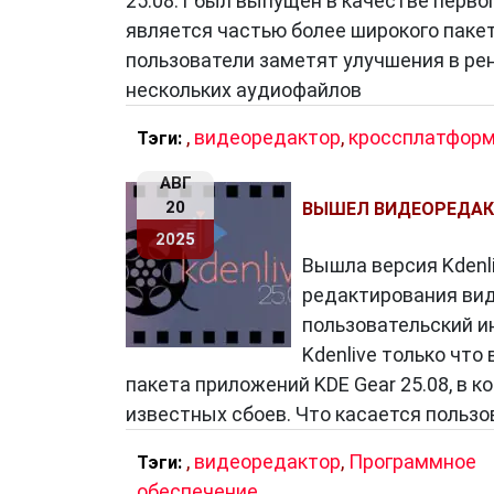
25.08.1 был выпущен в качестве первог
является частью более широкого паке
пользователи заметят улучшения в ре
нескольких аудиофайлов
,
видеоредактор
,
кроссплатформ
Тэги:
АВГ
20
ВЫШЕЛ ВИДЕОРЕДАКТО
2025
Вышла версия Kdenl
редактирования вид
пользовательский и
Kdenlive только что
пакета приложений KDE Gear 25.08, в 
известных сбоев. Что касается пользо
,
видеоредактор
,
Программное
Тэги:
обеспечение