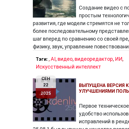
Создание видео с п
простым технологич
развития, где модели стремятся не тол
более последовательному представлен
шаг вперед по сравнению со своей пр
физику, звук, управление повествовани
,
AI
,
видео
,
видеоредактор
,
ИИ
,
Тэги:
Искусственный интеллект
СЕН
22
ВЫПУЩЕНА ВЕРСИЯ KD
УЛУЧШЕНИЯМИ ПОЛЬ
2025
Первое техническое
удобство использов
исправлений в ренде