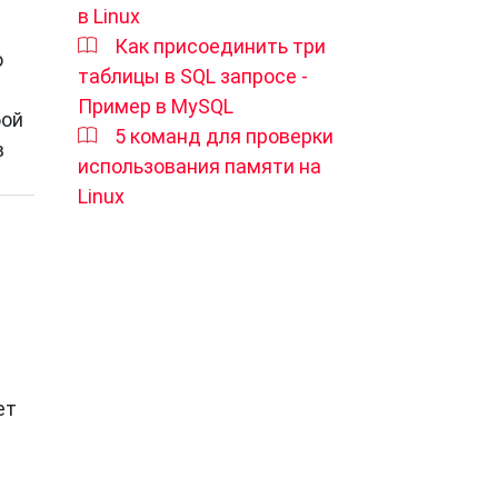
в Linux
Как присоединить три
о
таблицы в SQL запросе -
Пример в MySQL
бой
5 команд для проверки
в
использования памяти на
Linux
ет