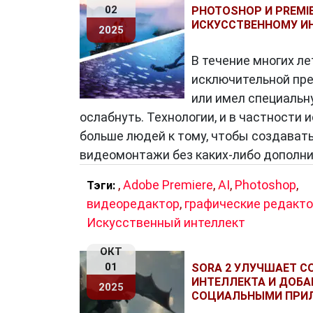
02
PHOTOSHOP И PREMIE
ИСКУССТВЕННОМУ И
2025
В течение многих л
исключительной пре
или имел специальну
ослабнуть. Технологии, и в частности
больше людей к тому, чтобы создават
видеомонтажи без каких-либо дополни
,
Adobe Premiere
,
AI
,
Photoshop
,
Тэги:
видеоредактор
,
графические редакт
Искусственный интеллект
ОКТ
01
SORA 2 УЛУЧШАЕТ 
ИНТЕЛЛЕКТА И ДОБА
2025
СОЦИАЛЬНЫМИ ПРИ