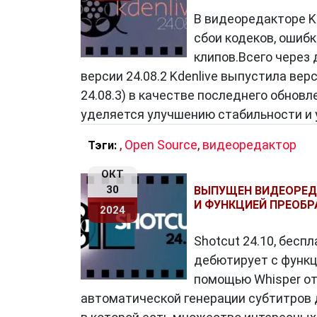
В видеоредакторе K
сбои кодеков, ошиб
клипов.Всего через
версии 24.08.2 Kdenlive выпустила вер
24.08.3) в качестве последнего обновл
уделяется улучшению стабильности и 
,
Open Source
,
видеоредактор
Тэги:
ОКТ
30
ВЫПУЩЕН ВИДЕОРЕД
И ФУНКЦИЕЙ ПРЕОБРА
2024
Shotcut 24.10, бес
дебютирует с функц
помощью Whisper от
автоматической генерации субтитров д