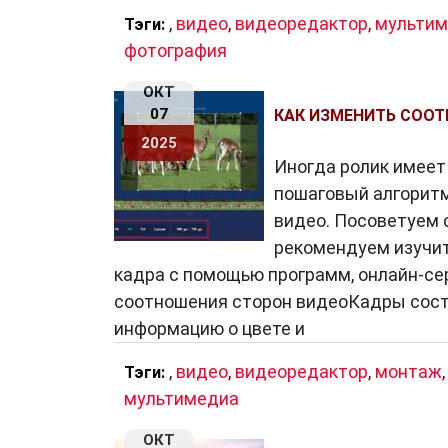
,
видео
,
видеоредактор
,
мульти
Тэги:
фотография
ОКТ
07
КАК ИЗМЕНИТЬ СОО
2025
Иногда ролик имеет
пошаговый алгоритм
видео. Посоветуем 
рекомендуем изучит
кадра с помощью программ, онлайн-се
соотношения сторон видеоКадры сост
информацию о цвете и
,
видео
,
видеоредактор
,
монтаж
,
Тэги:
мультимедиа
ОКТ