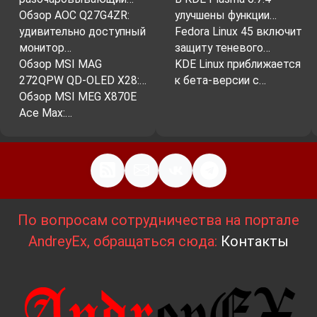
Обзор AOC Q27G4ZR:
улучшены функции…
удивительно доступный
Fedora Linux 45 включит
монитор…
защиту теневого…
Обзор MSI MAG
KDE Linux приближается
272QPW QD-OLED X28:…
к бета-версии с…
Обзор MSI MEG X870E
Ace Max:…
По вопросам сотрудничества на портале
AndreyEx, обращаться сюда:
Контакты