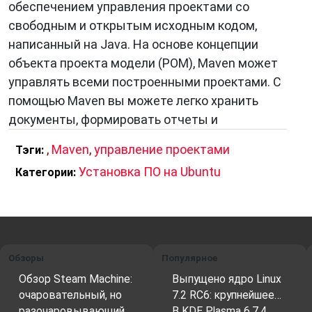
обеспечением управления проектами со
свободным и открытым исходным кодом,
написанный на Java. На основе концепции
объекта проекта модели (POM), Maven может
управлять всеми построенными проектами. С
помощью Maven вы можете легко хранить
документы, формировать отчеты и
,
Maven
,
управление проектами
Тэги:
Установка ПО на Ubuntu
Категории:
Обзоры
Популярное
Обзор Steam Machine:
Выпущено ядро Linux
очаровательный, но
7.2 RC6: крупнейшее…
разочаровывающий…
В KDE Plasma 6.7.4