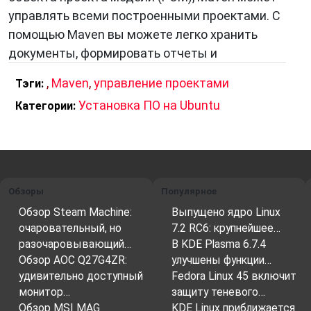
управлять всеми построенными проектами. С
помощью Maven вы можете легко хранить
документы, формировать отчеты и
,
Maven
,
управление проектами
Тэги:
Установка ПО на Ubuntu
Категории:
Обзоры
Популярное
Обзор Steam Machine:
Выпущено ядро Linux
очаровательный, но
7.2 RC6: крупнейшее…
разочаровывающий…
В KDE Plasma 6.7.4
Обзор AOC Q27G4ZR:
улучшены функции…
удивительно доступный
Fedora Linux 45 включит
монитор…
защиту теневого…
Обзор MSI MAG
KDE Linux приближается