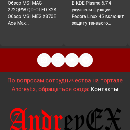
Обзор MSI MAG
В KDE Plasma 6.7.4
В игре есть элементы детектива. Игрокам
272QPW QD-OLED X28:…
улучшены функции…
нужно собирать улики, допрашивать
Обзор MSI MEG X870E
Fedora Linux 45 включит
Ace Max:…
защиту теневого…
свидетелей и делать выводы, чтобы
Особенности игры
Увлекательный сюжет с множеством
вариантов развития;
Атмосферный мир, сочетающий в себе
По вопросам сотрудничества на портале
элементы стимпанка и мистики;
AndreyEx, обращаться сюда:
Контакты
Разнообразная система заклинаний и
умений;
Проработанная система развития
персонажа;
Элементы детектива;
Сложные моральные дилеммы.