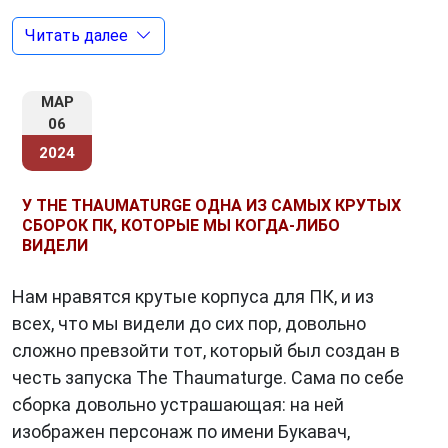
как «Адепты», которое жаждет использовать
Читать далее
тауматургию для своих корыстных целей.
Виктору предстоит сделать выбор:
остановить «Адептов» или присоединиться к
МАР
ним.
06
2024
Геймплей
У THE THAUMATURGE ОДНА ИЗ САМЫХ КРУТЫХ
СБОРОК ПК, КОТОРЫЕ МЫ КОГДА-ЛИБО
The Thaumaturge сочетает в себе элементы
ВИДЕЛИ
RPG, детектива и тактической игры. Игроки
управляют Виктором, исследуя Варшаву,
Нам нравятся крутые корпуса для ПК, и из
взаимодействуя с персонажами, решая
всех, что мы видели до сих пор, довольно
головоломки и участвуя в пошаговых боях.
сложно превзойти тот, который был создан в
честь запуска The Thaumaturge. Сама по себе
сборка довольно устрашающая: на ней
Боевая система
изображен персонаж по имени Букавач,