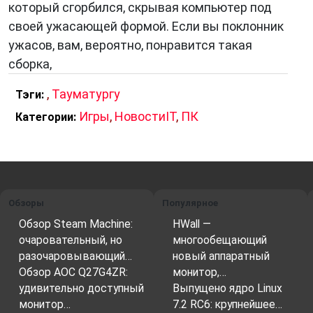
который сгорбился, скрывая компьютер под
Бои в The Thaumaturge основаны на
своей ужасающей формой. Если вы поклонник
использовании карт заклинаний и умений.
ужасов, вам, вероятно, понравится такая
Игрокам нужно продумывать свои действия,
сборка,
чтобы использовать сильные стороны
Виктора и его противников.
,
Тауматургу
Тэги:
Игры
,
НовостиIT
,
ПК
Категории:
Развитие персонажа
Виктор может развиваться, получая новые
заклинания и умения, а также улучшая свои
Обзоры
Популярное
характеристики. Игроки могут выбрать один
Обзор Steam Machine:
HWall —
из трех классов: «Ученый», «Боец» или
очаровательный, но
многообещающий
«Мистик».
разочаровывающий…
новый аппаратный
Обзор AOC Q27G4ZR:
монитор,…
удивительно доступный
Выпущено ядро Linux
монитор…
7.2 RC6: крупнейшее…
Детективные элементы