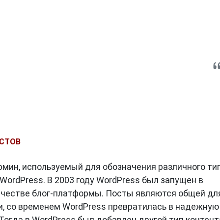
ОСТОВ
ермин, используемый для обозначения различного ти
 WordPress. В 2003 году WordPress был запущен в
ачестве блог-платформы. Посты являются общей дл
и, со временем WordPress превратилась в надежную
Тогда в WordPress был добавлен другой тип контент