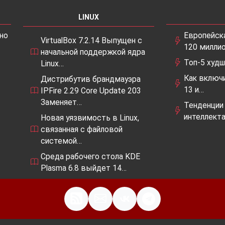
LINUX
но
Европейск
VirtualBox 7.2.14 Выпущен с
120 милли
начальной поддержкой ядра
Топ-5 худш
Linux…
Как включ
Дистрибутив брандмауэра
13 и…
IPFire 2.29 Core Update 203
Заменяет…
Тенденции
интеллекта
Новая уязвимость в Linux,
связанная с файловой
системой…
Среда рабочего стола KDE
Plasma 6.8 выйдет 14…