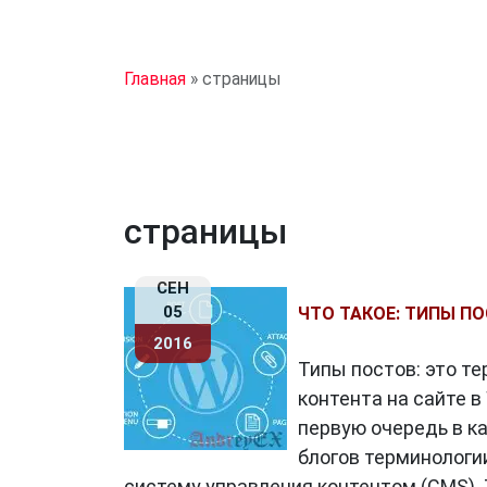
Главная
»
страницы
страницы
СЕН
05
ЧТО ТАКОЕ: ТИПЫ П
2016
Типы постов: это т
контента на сайте в
первую очередь в к
блогов терминологи
систему управления контентом (CMS). 