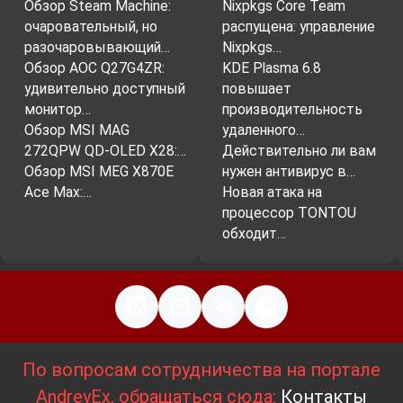
Обзор Steam Machine:
Nixpkgs Core Team
очаровательный, но
распущена: управление
разочаровывающий…
Nixpkgs…
Обзор AOC Q27G4ZR:
KDE Plasma 6.8
удивительно доступный
повышает
монитор…
производительность
Обзор MSI MAG
удаленного…
272QPW QD-OLED X28:…
Действительно ли вам
Обзор MSI MEG X870E
нужен антивирус в…
Ace Max:…
Новая атака на
процессор TONTOU
обходит…
По вопросам сотрудничества на портале
AndreyEx, обращаться сюда:
Контакты