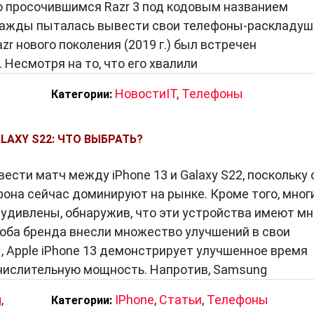
о просочившимся Razr 3 под кодовым названием
аза жизни.
важды пыталась вывести свои телефоны-раскладуш
r нового поколения (2019 г.) был встречен
Несмотря на то, что его хвалили
НовостиIT
,
Телефоны
Категории:
ALAXY S22: ЧТО ВЫБРАТЬ?
ести матч между iPhone 13 и Galaxy S22, поскольку 
она сейчас доминируют на рынке. Кроме того, мног
 удивлены, обнаружив, что эти устройства имеют мн
, оба бренда внесли множество улучшений в свои
, Apple iPhone 13 демонстрирует улучшенное время
ислительную мощность. Напротив, Samsung
g
,
IPhone
,
Статьи
,
Телефоны
Категории: