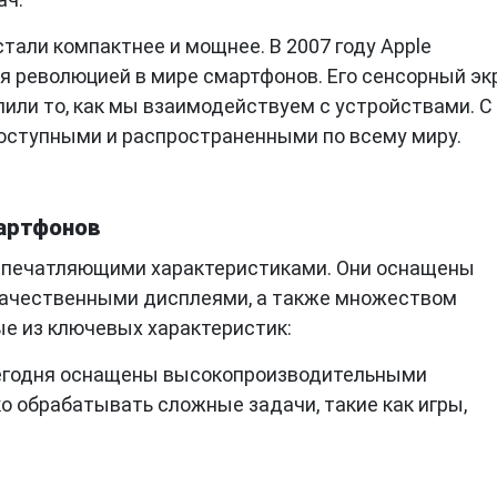
тали компактнее и мощнее. В 2007 году Apple
ся революцией в мире смартфонов. Его сенсорный эк
или то, как мы взаимодействуем с устройствами. С
оступными и распространенными по всему миру.
артфонов
печатляющими характеристиками. Они оснащены
ачественными дисплеями, а также множеством
ые из ключевых характеристик:
егодня оснащены высокопроизводительными
ко обрабатывать сложные задачи, такие как игры,
многозадачность.
енных смартфонах стали настолько хороши, что они
иональными фотокамерами. Высокое разрешение,