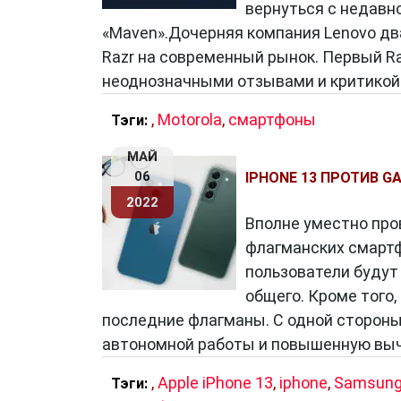
вернуться с недавн
их еще более важными для нашего обр
«Maven».Дочерняя компания Lenovo д
Razr на современный рынок. Первый Raz
неоднозначными отзывами и критикой. 
,
Motorola
,
смартфоны
Тэги:
МАЙ
06
IPHONE 13 ПРОТИВ G
2022
Вполне уместно пров
флагманских смартф
пользователи будут
общего. Кроме того
последние флагманы. С одной стороны
автономной работы и повышенную выч
,
Apple iPhone 13
,
iphone
,
Samsun
Тэги: