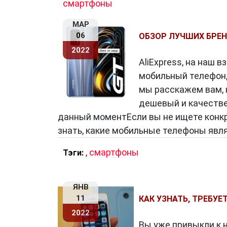
смартфоны
МАР
06
ОБЗОР ЛУЧШИХ БРЕН
2022
AliExpress, на наш 
мобильный телефон,
мы расскажем вам, 
дешевый и качестве
данный моментЕсли вы не ищете конкре
знать, какие мобильные телефоны яв
,
смартфоны
Тэги:
ЯНВ
11
КАК УЗНАТЬ, ТРЕБУЕТ
2022
Вы уже привыкли к 