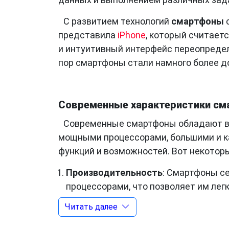
С развитием технологий
смартфоны
с
представила
iPhone
, который считает
и интуитивный интерфейс переопредел
пор смартфоны стали намного более д
Современные характеристики см
Современные смартфоны обладают в
мощными процессорами, большими и к
функций и возможностей. Вот некотор
Производительность
: Смартфоны с
процессорами, что позволяет им лег
мультимедийное воспроизведение и 
Читать далее
Качество камеры
: Камеры в соврем
способны конкурировать с професс