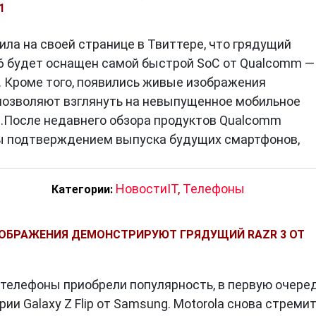
складных дисплеев уже начала свой путь, и складны
1
ользователям большие экраны в компактном форм-
ила на своей странице в Твиттере, что грядущий
нная реальность
: С развитием VR и AR технологий,
6 будет оснащен самой быстрой SoC от Qualcomm —
латформой для взаимодействия с виртуальным мир
1. Кроме того, появились живые изображения
позволяют взглянуть на невыпущенное мобильное
ели смартфонов активно работают над уменьшением
р.После недавнего обзора продуктов Qualcomm
создавая устройства с улучшенной
ы подтверждением выпуска будущих смартфонов,
тываемыми материалами.
звитием технологий появляются новые вызовы в обла
НовостиIT
,
Телефоны
Категории:
водители смартфонов будут стараться обеспечить
ователей.
ОБРАЖЕНИЯ ДЕМОНСТРИРУЮТ ГРЯДУЩИЙ RAZR 3 ОТ
ир, делая его более доступным и связанным. Они
елефоны приобрели популярность, в первую очере
ни, и их эволюция только начинается. Будущее
рии Galaxy Z Flip от Samsung. Motorola снова стреми
х инноваций и усовершенствований, которые сдела