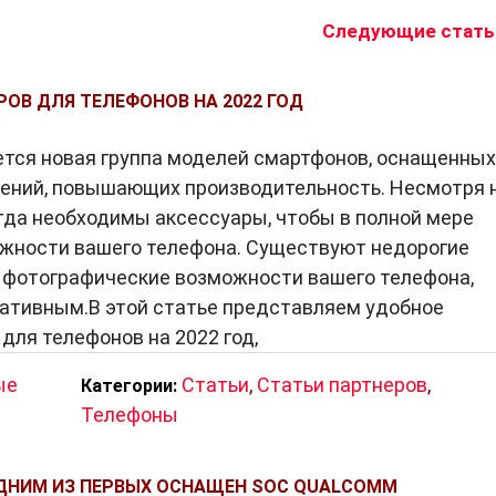
ах и искусственный интеллект для оптимизации
Следующие стать
чным инструментом для фотографии и видеосъемки
азвитием технологий аккумуляторов смартфоны могу
РОВ ДЛЯ ТЕЛЕФОНОВ НА 2022 ГОД
о позволяет пользователям оставаться онлайн и ве
 о разрядке устройства.
тся новая группа моделей смартфонов, оснащенных
ддерживают широкий спектр сетей и технологий свя
ений, повышающих производительность. Несмотря 
ыструю и стабильную связь в любой точке мира.
огда необходимы аксессуары, чтобы в полной мере
 современные смартфоны используют искусственны
жности вашего телефона. Существуют недорогие
зователя. Это включает в себя распознавание голос
 фотографические возможности вашего телефона,
риложений.
тативным.В этой статье представляем удобное
для телефонов на 2022 год,
ые
Статьи
,
Статьи партнеров
,
Категории:
Телефоны
, и будущее этих устройств обещает быть
нций, которые мы можем ожидать:
ОДНИМ ИЗ ПЕРВЫХ ОСНАЩЕН SOC QUALCOMM