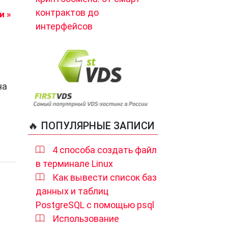
контрактов до
и »
.
интерфейсов
т
сти
зи,
на
й
а,
🔥 ПОПУЛЯРНЫЕ ЗАПИСИ
4 способа создать файл
в терминале Linux
Как вывести список баз
данных и таблиц
PostgreSQL с помощью psql
Использование