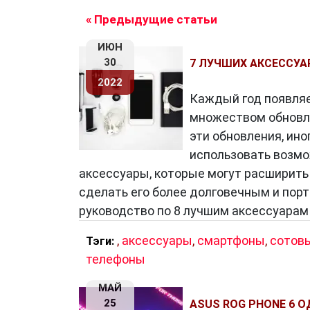
возможности съемки в разных режим
« Предыдущие статьи
фотографий делают смартфоны отли
ИЮН
Долгое время работы батареи
: С р
30
7 ЛУЧШИХ АКСЕССУА
работать дольше без подзарядки. Эт
2022
активный образ жизни, не беспокоясь
Каждый год появляе
Связь и подключение
: Смартфоны по
множеством обновл
включая 4G и 5G, что обеспечивает б
эти обновления, ин
Искусственный интеллект
: Многие
использовать возмо
интеллект для улучшения опыта поль
аксессуары, которые могут расширить
умные ассистенты и оптимизацию п
сделать его более долговечным и пор
руководство по 8 лучшим аксессуарам 
Будущее смартфонов
,
аксессуары
,
смартфоны
,
сотов
Тэги:
телефоны
Смартфоны
продолжают развиваться
захватывающим. Вот несколько тенде
МАЙ
25
ASUS ROG PHONE 6 