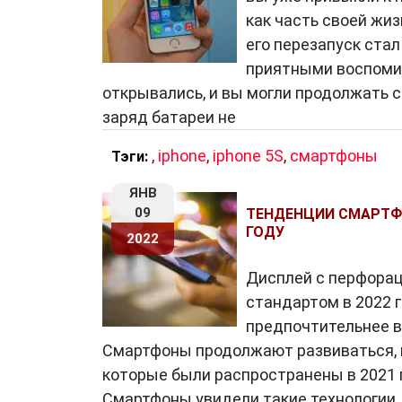
как часть своей жиз
его перезапуск ста
приятными воспомин
открывались, и вы могли продолжать с
заряд батареи не
,
iphone
,
iphone 5S
,
смартфоны
Тэги:
ЯНВ
09
ТЕНДЕНЦИИ СМАРТФО
ГОДУ
2022
Дисплей с перфора
стандартом в 2022 
предпочтительнее в
Смартфоны продолжают развиваться, к
которые были распространены в 2021 го
Смартфоны увидели такие технологии,