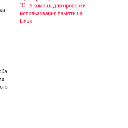
5 команд для проверки
ки
использования памяти на
Linux
оба
ие
ого