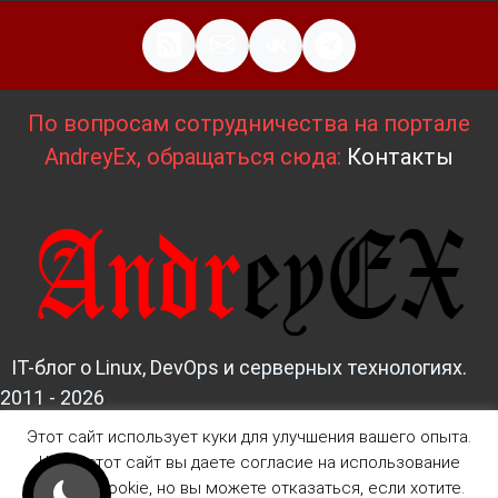
По вопросам сотрудничества на портале
AndreyEx, обращаться сюда:
Контакты
IT-блог о Linux, DevOps и серверных технологиях.
2011 - 2026
Этот сайт использует куки для улучшения вашего опыта.
Д
изайн и верстка:
AndreyEx
Читая этот сайт вы даете согласие на использование
файлов Cookie, но вы можете отказаться, если хотите.