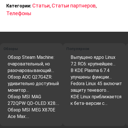
Статьи
,
Статьи партнеров
,
Категории:
Телефоны
Обзоры
Популярное
Обзор Steam Machine:
Выпущено ядро Linux
очаровательный, но
7.2 RC6: крупнейшее…
разочаровывающий…
В KDE Plasma 6.7.4
Обзор AOC Q27G4ZR:
улучшены функции…
удивительно доступный
Fedora Linux 45 включит
монитор…
защиту теневого…
Обзор MSI MAG
KDE Linux приближается
272QPW QD-OLED X28:…
к бета-версии с…
Обзор MSI MEG X870E
Ace Max:…