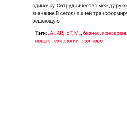
одиночку. Сотрудничество между рук
значение.В сегодняшней трансформир
решающую
,
AI
,
AR
,
IoT
,
ML
,
бизнес
,
конферен
Тэги:
новые технологии
,
сколково