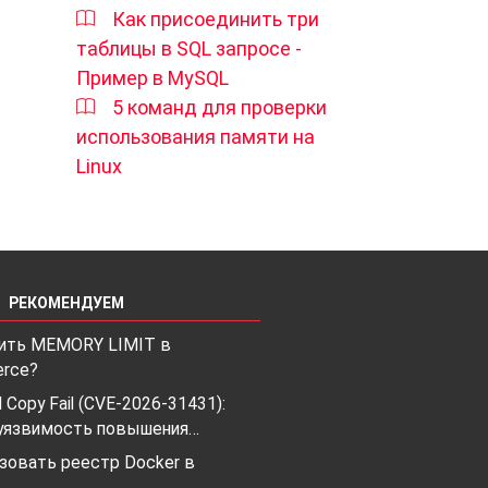
Как присоединить три
таблицы в SQL запросе -
Пример в MySQL
5 команд для проверки
использования памяти на
Linux
РЕКОМЕНДУЕМ
чить MEMORY LIMIT в
rce?
l Copy Fail (CVE-2026-31431):
 уязвимость повышения…
зовать реестр Docker в