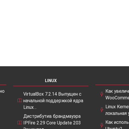
LINUX
но
Как увели
VirtualBox 7.2.14 Выпущен с
WooComme
начальной поддержкой ядра
Linux Kerne
Linux…
локальная
Дистрибутив брандмауэра
Как исполь
IPFire 2.29 Core Update 203
Ubuntu?