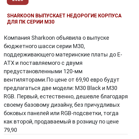
предоставляют геймерам и профессионалам
все необходимое для комфортной работы.
SHARKOON ВЫПУСКАЕТ НЕДОРОГИЕ КОРПУСА
ДЛЯ ПК СЕРИИ M30
Компания Sharkoon объявила о выпуске
3.
Наушники и аудио-аксессуары
бюджетного шасси серии M30,
С невероятной заботой о качестве звука,
поддерживающего материнские платы до E-
продукция Sharkoon в этой категории
ATX и поставляемого с двумя
погружает вас в атмосферу игры или фильма,
предустановленными 120-мм
раскрывая каждую ноту и звуковой эффект.
вентиляторами.По цене от 69,90 евро будут
предлагаться две модели: M30 Black и M30
RGB. Первый, естественно, дешевле благодаря
4.
Корпуса для ПК
своему базовому дизайну, без причудливых
Sharkoon
предлагает разнообразные
боковых панелей или RGB-подсветки, тогда
корпуса с современными системами
как второй, продаваемый в розницу по цене
охлаждения и проработанными внутренними
79,90
компонентами, что делает их идеальным