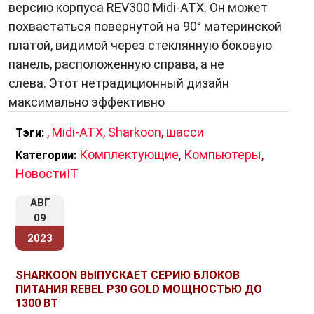
Но, пожалуй, главной чертой компании
версию корпуса REV300 Midi-ATX. Он может
является её стремление к инновациям.
похвастаться повернутой на 90° материнской
Инженеры
Sharkoon
постоянно работают над
платой, видимой через стеклянную боковую
разработкой новых технологий и дизайнов,
панель, расположенную справа, а не
чтобы предоставить пользователям
слева. Этот нетрадиционный дизайн
уникальные решения. Неважно, это ли
максимально эффективно
геймерские мыши с передовыми сенсорами и
,
Midi-ATX
,
Sharkoon
,
шасси
Тэги:
программируемыми кнопками или
инновационные корпуса для ПК с
Комплектующие
,
Компьютеры
,
Категории:
охлаждением нового поколения — каждый
НовостиIT
продукт Sharkoon представляет собой шедевр
АВГ
инженерной мысли.
09
2023
Продуктовая линейка
SHARKOON ВЫПУСКАЕТ СЕРИЮ БЛОКОВ
ПИТАНИЯ REBEL P30 GOLD МОЩНОСТЬЮ ДО
Sharkoon
предлагает широкий спектр
1300 ВТ
продуктов, охватывая практически все сферы