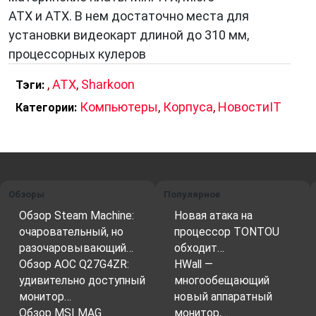
ATX и ATX. В нем достаточно места для
технологий и переработке материалов.
установки видеокарт длиной до 310 мм,
процессорных кулеров
Заключение
,
ATX
,
Sharkoon
Тэги:
Sharkoon
— это не просто производитель
Компьютеры
,
Корпуса
,
НовостиIT
Категории:
компьютерных аксессуаров. Это компания, по-
настоящему преданная своей цели создавать
продукты выдающегося качества с
уникальными инновационными
особенностями. Будь то геймеры,
Обзоры
Популярное
профессионалы или просто энтузиасты
Обзор Steam Machine:
Новая атака на
компьютерной техники, каждый найдёт что-то
очаровательный, но
процессор TONTOU
разочаровывающий…
обходит…
особенное в ассортименте
Sharkoon
. С этой
Обзор AOC Q27G4ZR:
HWall —
компанией, ваш компьютерный опыт будет не
удивительно доступный
многообещающий
просто рабочим — он станет незабвенным
монитор…
новый аппаратный
приключением.
Обзор MSI MAG
монитор,…