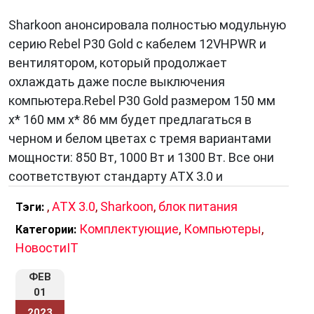
компьютерной жизни. В её арсенале можно
Sharkoon анонсировала полностью модульную
найти:
серию Rebel P30 Gold с кабелем 12VHPWR и
вентилятором, который продолжает
охлаждать даже после выключения
1.
Геймерские мыши
компьютера.Rebel P30 Gold размером 150 мм
Sharkoon
производит множество различных
x* 160 мм x* 86 мм будет предлагаться в
моделей мышей, от простых и надёжных до
черном и белом цветах с тремя вариантами
передовых геймерских устройств с
мощности: 850 Вт, 1000 Вт и 1300 Вт. Все они
разнообразными функциями и
соответствуют стандарту ATX 3.0 и
программируемыми кнопками.
,
ATX 3.0
,
Sharkoon
,
блок питания
Тэги:
Комплектующие
,
Компьютеры
,
Категории:
НовостиIT
2.
Клавиатуры
Клавиатуры Sharkoon отличаются
ФЕВ
удобством, высокой надёжностью и
01
инновационными функциями. Они
2023