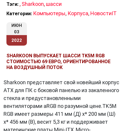
,
Sharkoon
,
шасси
Тэги:
выбором для геймеров и профессиональных
Компьютеры
,
Корпуса
,
НовостиIT
Категории:
пользователей.
ИЮН
03
5.
Компоненты для водяного охлаждения
2022
Специализированные системы охлаждения
помогают поддерживать низкие температуры
SHARKOON ВЫПУСКАЕТ ШАССИ TK5M RGB
СТОИМОСТЬЮ 69 ЕВРО, ОРИЕНТИРОВАННОЕ
в вашем ПК, что особенно важно при
НА ВОЗДУШНЫЙ ПОТОК
интенсивной нагрузке.
Sharkoon представляет свой новейший корпус
ATX для ПК с боковой панелью из закаленного
Экологическая ответственность
стекла и предустановленными
вентиляторами aRGB по разумной цене.TK5M
Компания Sharkoon
также проявляет заботу
RGB имеет размеры 411 мм (Д) x* 200 мм (Ш)
о окружающей среде. В её производственных
x* 456 мм (В), весит 5,3 кг и поддерживает
процессах уделяется внимание
материнские платы Mini-ITX, Micro-
использованию энергосберегающих