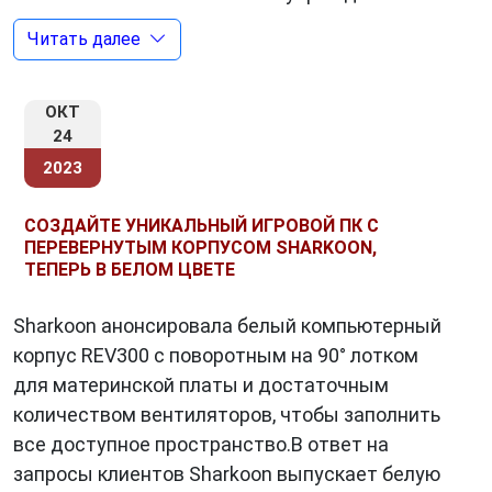
геймеров, а с течением времени расширила
Читать далее
свой ассортимент, включив в него также
компоненты для ПК.
ОКТ
24
2023
Качество и инновации
Одним из основных камней угловых успеха
СОЗДАЙТЕ УНИКАЛЬНЫЙ ИГРОВОЙ ПК С
Sharkoon
является стремление к высокому
ПЕРЕВЕРНУТЫМ КОРПУСОМ SHARKOON,
ТЕПЕРЬ В БЕЛОМ ЦВЕТЕ
качеству продукции. Каждый продукт
проходит жёсткий контроль качества, что
Sharkoon анонсировала белый компьютерный
гарантирует надёжность и долгий срок
корпус REV300 с поворотным на 90° лотком
службы. Благодаря этому подходу Sharkoon
для материнской платы и достаточным
завоевала репутацию надёжного
количеством вентиляторов, чтобы заполнить
производителя в мире компьютерных
все доступное пространство.В ответ на
аксессуаров.
запросы клиентов Sharkoon выпускает белую