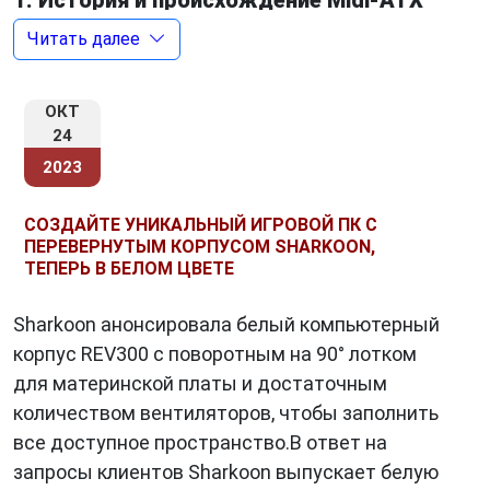
1. История и происхождение Midi-ATX
Midi-ATX
Читать далее
был представлен компанией Intel в
1997 году как часть семейства ATX (Advanced
Technology Extended). Этот стандарт
ОКТ
предусматривал уменьшение размеров
24
корпусов, что позволяло сократить габариты
2023
компьютерных систем и сделать их более
компактными. Midi-ATX стал первым шагом в
СОЗДАЙТЕ УНИКАЛЬНЫЙ ИГРОВОЙ ПК С
этом направлении.
ПЕРЕВЕРНУТЫМ КОРПУСОМ SHARKOON,
ТЕПЕРЬ В БЕЛОМ ЦВЕТЕ
Sharkoon анонсировала белый компьютерный
2. Габариты и особенности Midi-ATX
корпус REV300 с поворотным на 90° лотком
Главная особенность
Midi-ATX
— его
для материнской платы и достаточным
компактные размеры. Стандарт определяет
количеством вентиляторов, чтобы заполнить
размеры корпуса 244 x 244 мм (9,6 x 9,6
все доступное пространство.В ответ на
дюйма). Это делает его на 25% меньше своего
запросы клиентов Sharkoon выпускает белую