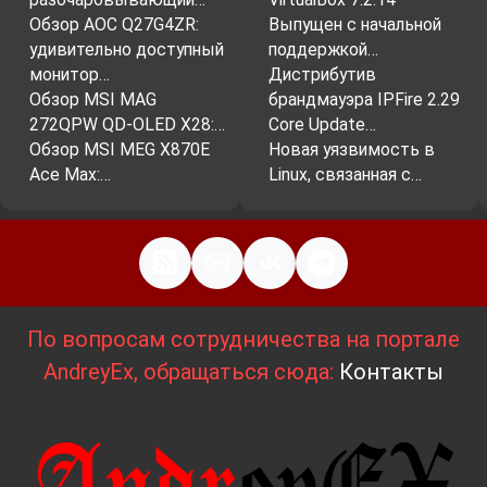
Обзор AOC Q27G4ZR:
Выпущен с начальной
поместились в корпус.
удивительно доступный
поддержкой…
монитор…
Дистрибутив
Обзор MSI MAG
брандмауэра IPFire 2.29
4. Разъемы для дополнительных
272QPW QD-OLED X28:…
Core Update…
устройств
Обзор MSI MEG X870E
Новая уязвимость в
Ace Max:…
Linux, связанная с…
В стандарте Midi-ATX присутствует
ограниченное количество разъемов для
дополнительных устройств. Это может быть
недостатком для тех, кто планирует
подключить большое количество устройств,
таких как жесткие диски, оптические приводы
По вопросам сотрудничества на портале
и картридеры.
AndreyEx, обращаться сюда:
Контакты
5. Преимущества Midi-ATX