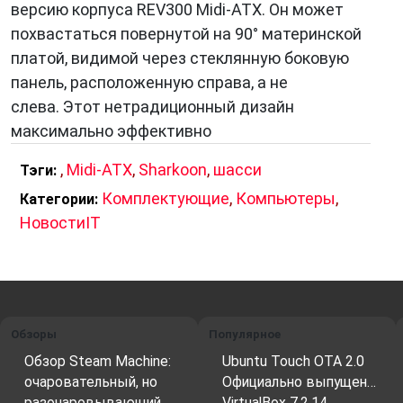
предшественника — полноразмерного ATX.
версию корпуса REV300 Midi-ATX. Он может
Такой компактный размер позволяет
похвастаться повернутой на 90° материнской
уменьшить занимаемое пространство, что
платой, видимой через стеклянную боковую
особенно важно для пользователей, где место
панель, расположенную справа, а не
имеет большую ценность.
слева. Этот нетрадиционный дизайн
максимально эффективно
,
Midi-ATX
,
Sharkoon
,
шасси
Тэги:
3. Компоненты и разъемы
Комплектующие
,
Компьютеры
,
Категории:
Midi-ATX
, как и его предшественник ATX,
НовостиIT
предусматривает основные компоненты:
материнскую плату, процессор, оперативную
память, видеокарту и другие дополнительные
устройства. Однако из-за уменьшенных
размеров, место для дополнительных
Обзоры
Популярное
устройств может быть ограничено.
Обзор Steam Machine:
Ubuntu Touch OTA 2.0
Пользователи должны быть внимательны при
очаровательный, но
Официально выпущен…
выборе компонентов, чтобы они корректно
разочаровывающий…
VirtualBox 7.2.14