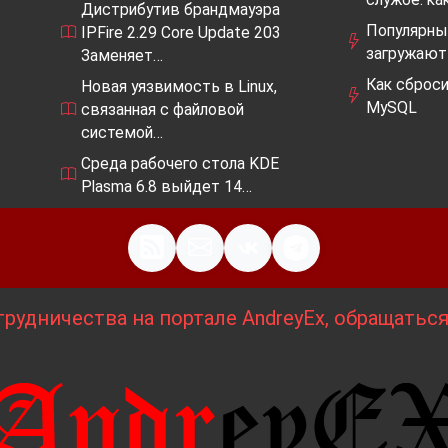
Дистрибутив брандмауэра
Популярные
IPFire 2.29 Core Update 203
загружают
Заменяет…
Как cброси
Новая уязвимость в Linux,
MySQL
связанная с файловой
системой…
Среда рабочего стола KDE
Plasma 6.8 выйдет 14…
рудничества на портале AndreyEx, обращатьс