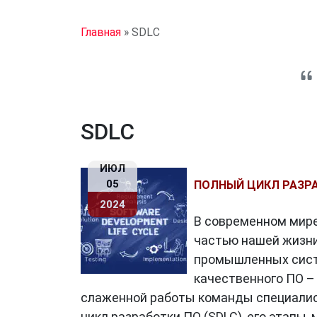
Главная
»
SDLC
SDLC
ИЮЛ
05
ПОЛНЫЙ ЦИКЛ РАЗРА
2024
В современном мире
частью нашей жизни
промышленных систе
качественного ПО –
слаженной работы команды специалис
цикл разработки ПО (SDLC), его этапы,