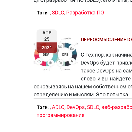
,
SDLC
,
Разработка ПО
Тэги:
АПР
25
ПЕРЕОСМЫСЛЕНИЕ DE
2021
С тех пор, как начи
DevOps будет привл
такое DevOps на са
слово, и вы найдете
основываясь на нашем собственном о
определению и мыслям. Это попытка
,
ADLC
,
DevOps
,
SDLC
,
веб-разраб
Тэги:
программирование