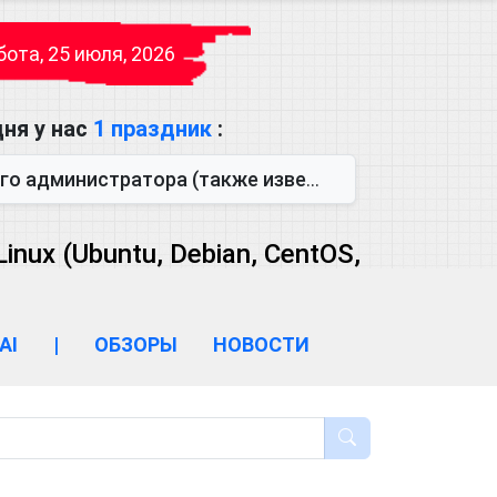
ота, 25 июля, 2026
ня у нас
1 праздник
:
также известен как День сисадмина) — праздник, который отмечается...
ux (Ubuntu, Debian, CentOS,
AI
|
ОБЗОРЫ
НОВОСТИ