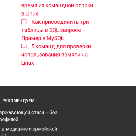
время из командной строки
в Linux
Как присоединить три
таблицы в SQL запросе -
Пример в MySQL
5 команд для проверки
использования памяти на
Linux
РЕКОМЕНДУЕМ
 нержавеющей стали – без
рофилей…
 в медицине и армейской
к IT…