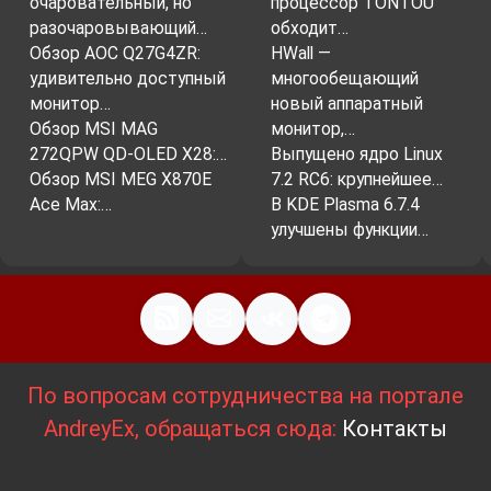
очаровательный, но
процессор TONTOU
разочаровывающий…
обходит…
Обзор AOC Q27G4ZR:
HWall —
удивительно доступный
многообещающий
монитор…
новый аппаратный
Обзор MSI MAG
монитор,…
272QPW QD-OLED X28:…
Выпущено ядро Linux
Обзор MSI MEG X870E
7.2 RC6: крупнейшее…
Ace Max:…
В KDE Plasma 6.7.4
улучшены функции…
По вопросам сотрудничества на портале
AndreyEx, обращаться сюда:
Контакты