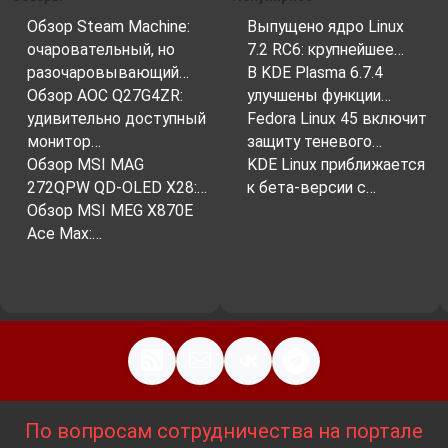
Обзор Steam Machine:
Выпущено ядро Linux
очаровательный, но
7.2 RC6: крупнейшее…
разочаровывающий…
В KDE Plasma 6.7.4
Обзор AOC Q27G4ZR:
улучшены функции…
удивительно доступный
Fedora Linux 45 включит
монитор…
защиту теневого…
Обзор MSI MAG
KDE Linux приближается
272QPW QD-OLED X28:…
к бета-версии с…
Обзор MSI MEG X870E
Ace Max:…
По вопросам сотрудничества на портале