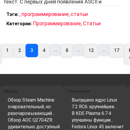
текст. С первых дней появления ASCII и
,
программирование
,
статьи
Тэги:
Программирование
,
Статьи
Категории:
...
...
...
1
2
3
4
8
12
17
Обзоры
Популярное
Обзор Steam Machine:
Выпущено ядро Linux
очаровательный, но
7.2 RC6: крупнейшее…
разочаровывающий…
В KDE Plasma 6.7.4
Обзор AOC Q27G4ZR:
улучшены функции…
удивительно доступный
Fedora Linux 45 включит