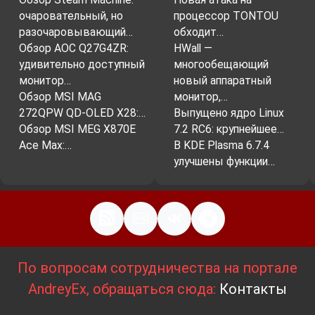
очаровательный, но
процессор TONTOU
разочаровывающий…
обходит…
Обзор AOC Q27G4ZR:
HWall —
удивительно доступный
многообещающий
монитор…
новый аппаратный
Обзор MSI MAG
монитор,…
272QPW QD-OLED X28:…
Выпущено ядро Linux
Обзор MSI MEG X870E
7.2 RC6: крупнейшее…
Ace Max:…
В KDE Plasma 6.7.4
улучшены функции…
По вопросам сотрудничества на портале
AndreyEx, обращаться сюда:
Контакты