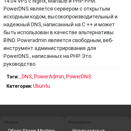
14.04 VPS с Nginx, MariaDB и PHP-FPM.
PowerDNS является сервером с открытым
исходным кодом, высокопроизводительный и
надежный DNS, написанный на C ++ и может
быть использован в качестве альтернативы
BIND. Poweradmin является свободным, веб-
инструмент администрирования для
PowerDNS , написанных на PHP. Это
руководство
,
DNS
,
PowerAdmin
,
PowerDNS
Тэги:
Ubuntu
Категории:
Обзоры
Популярное
Обзор Steam Machine:
Новая атака на