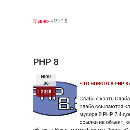
Главная
»
PHP 8
PHP 8
ИЮН
06
ЧТО НОВОГО В PHP 8
2020
Слабые картыСлабая
слабо ссылаются кл
мусора.В PHP 7.4 д
ссылки на объект, 
объекта.Как отметил Никита Попов:«