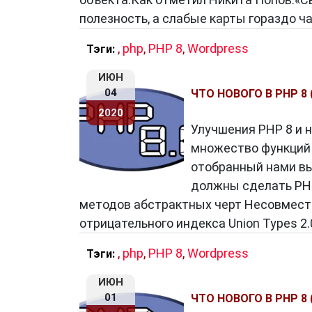
полезность, а слабые карты гораздо 
,
php
,
PHP 8
,
Wordpress
Тэги:
ИЮН
04
ЧТО НОВОГО В PHP 8
2020
Улучшения PHP 8 и 
множество функций 
отобранный нами вы
должны сделать PH
методов абстрактных черт Несовмест
отрицательного индекса Union Types 2
,
php
,
PHP 8
,
Wordpress
Тэги:
ИЮН
01
ЧТО НОВОГО В PHP 8