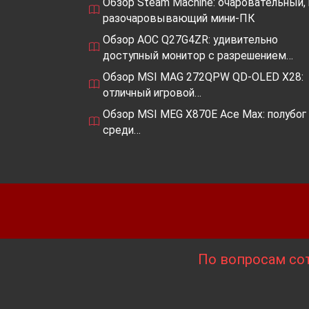
Обзор Steam Machine: очаровательный, 
разочаровывающий мини-ПК
Обзор AOC Q27G4ZR: удивительно
доступный монитор с разрешением…
Обзор MSI MAG 272QPW QD-OLED X28:
отличный игровой…
Обзор MSI MEG X870E Ace Max: полубог
среди…
По вопросам сот