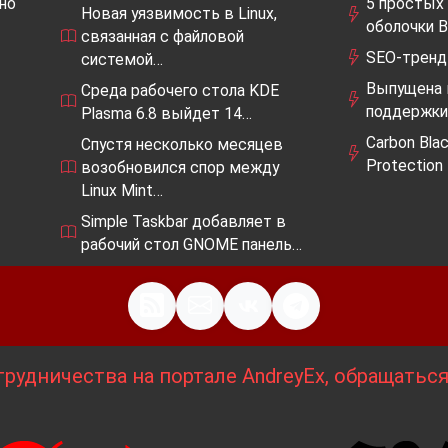
но
5 простых 
Новая уязвимость в Linux,
оболочки B
связанная с файловой
SEO-тренд
системой…
Выпущена 
Среда рабочего стола KDE
поддержки
Plasma 6.8 выйдет 14…
Carbon Bla
Спустя несколько месяцев
Protection
возобновился спор между
Linux Mint…
Simple Taskbar добавляет в
рабочий стол GNOME панель…
рудничества на портале AndreyEx, обращатьс