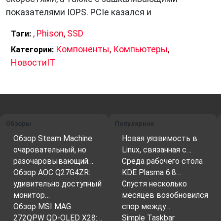
показателями IOPS. PCIe казался и
,
Phison
,
SSD
Тэги:
Компоненты
,
Компьютеры
,
Категории:
НовостиIT
Обзоры
Популярное
Обзор Steam Machine:
Новая уязвимость в
очаровательный, но
Linux, связанная с…
разочаровывающий…
Среда рабочего стола
Обзор AOC Q27G4ZR:
KDE Plasma 6.8…
удивительно доступный
Спустя несколько
монитор…
месяцев возобновился
Обзор MSI MAG
спор между…
272QPW QD-OLED X28:…
Simple Taskbar