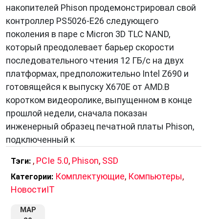
накопителей Phison продемонстрировал свой
контроллер PS5026-E26 следующего
поколения в паре с Micron 3D TLC NAND,
который преодолевает барьер скорости
последовательного чтения 12 ГБ/с на двух
платформах, предположительно Intel Z690 и
готовящейся к выпуску X670E от AMD.В
коротком видеоролике, выпущенном в конце
прошлой недели, сначала показан
инженерный образец печатной платы Phison,
подключенный к
,
PCIe 5.0
,
Phison
,
SSD
Тэги:
Комплектующие
,
Компьютеры
,
Категории:
НовостиIT
МАР