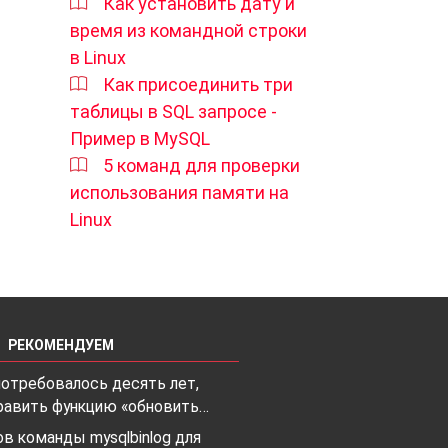
Как установить дату и
время из командной строки
в Linux
Как присоединить три
таблицы в SQL запросе -
Пример в MySQL
5 команд для проверки
использования памяти на
Linux
РЕКОМЕНДУЕМ
потребовалось десять лет,
равить функцию «обновить…
в команды mysqlbinlog для