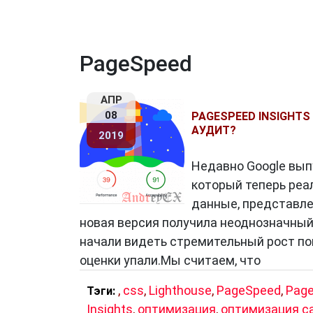
PageSpeed
АПР
08
PAGESPEED ​​INSIGH
АУДИТ?
2019
Недавно Google выпу
который теперь реа
данные, представлен
новая версия получила неоднозначный 
начали видеть стремительный рост пока
оценки упали.Мы считаем, что
,
css
,
Lighthouse
,
PageSpeed
,
Pag
Тэги:
Insights
,
оптимизация
,
оптимизация с