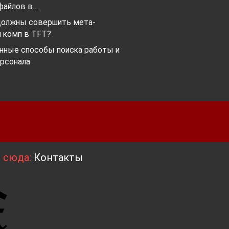
файлов в…
должны совершить мета-
 комп в TFT?
нные способы поиска работы и
ерсонала
я сюда:
Контакты