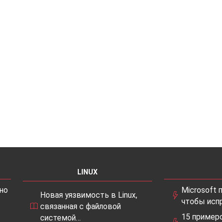
LINUX
но
Microsoft 
Новая уязвимость в Linux,
чтобы исп
связанная с файловой
15 примеро
системой…