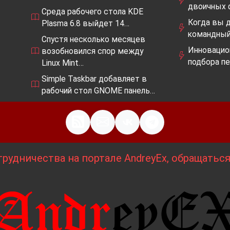
двоичных 
Среда рабочего стола KDE
Когда вы 
Plasma 6.8 выйдет 14…
командный
Спустя несколько месяцев
Инновацио
возобновился спор между
подбора п
Linux Mint…
Simple Taskbar добавляет в
рабочий стол GNOME панель…
рудничества на портале AndreyEx, обращатьс