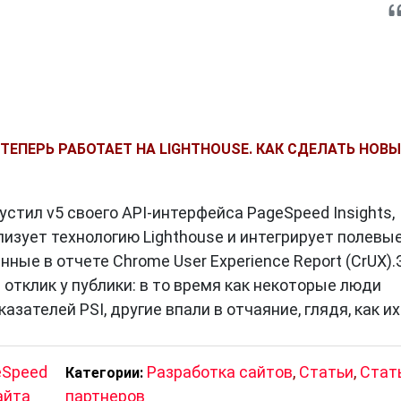
TS ТЕПЕРЬ РАБОТАЕТ НА LIGHTHOUSE. КАК СДЕЛАТЬ НОВ
стил v5 своего API-интерфейса PageSpeed ​​Insights,
лизует технологию Lighthouse и интегрирует полевы
ные в отчете Chrome User Experience Report (CrUX).
отклик у публики: в то время как некоторые люди
зателей PSI, другие впали в отчаяние, глядя, как их
eSpeed
Разработка сайтов
,
Статьи
,
Стат
Категории:
айта
партнеров