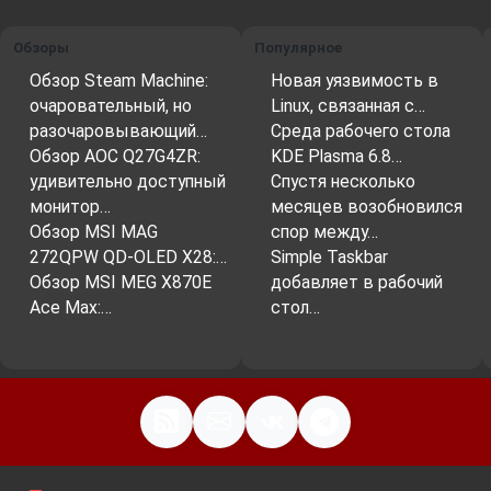
Обзоры
Популярное
Обзор Steam Machine:
Новая уязвимость в
очаровательный, но
Linux, связанная с…
разочаровывающий…
Среда рабочего стола
Обзор AOC Q27G4ZR:
KDE Plasma 6.8…
удивительно доступный
Спустя несколько
монитор…
месяцев возобновился
Обзор MSI MAG
спор между…
272QPW QD-OLED X28:…
Simple Taskbar
Обзор MSI MEG X870E
добавляет в рабочий
Ace Max:…
стол…