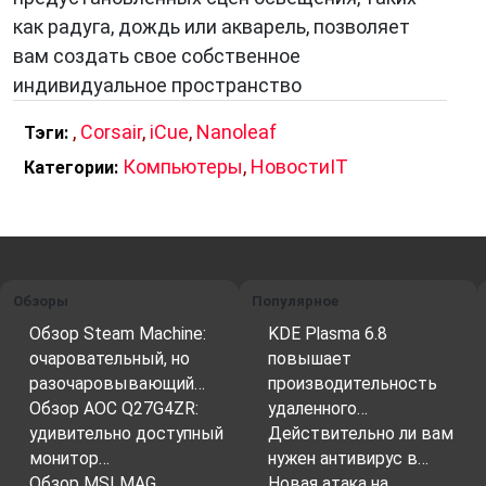
как радуга, дождь или акварель, позволяет
вам создать свое собственное
индивидуальное пространство
,
Corsair
,
iCue
,
Nanoleaf
Тэги:
Компьютеры
,
НовостиIT
Категории:
Обзоры
Популярное
Обзор Steam Machine:
KDE Plasma 6.8
очаровательный, но
повышает
разочаровывающий…
производительность
Обзор AOC Q27G4ZR:
удаленного…
удивительно доступный
Действительно ли вам
монитор…
нужен антивирус в…
Обзор MSI MAG
Новая атака на