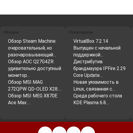
Обзоры
Популярное
Обзор Steam Machine:
VirtualBox 7.2.14
очаровательный, но
Выпущен с начальной
разочаровывающий…
поддержкой…
Обзор AOC Q27G4ZR:
Дистрибутив
удивительно доступный
брандмауэра IPFire 2.29
монитор…
Core Update…
Обзор MSI MAG
Новая уязвимость в
272QPW QD-OLED X28:…
Linux, связанная с…
Обзор MSI MEG X870E
Среда рабочего стола
Ace Max:…
KDE Plasma 6.8…