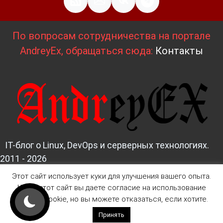
По вопросам сотрудничества на портале
AndreyEx, обращаться сюда:
Контакты
IT-блог о Linux, DevOps и серверных технологиях.
2011 - 2026
Этот сайт использует куки для улучшения вашего опыта.
Д
изайн и верстка:
AndreyEx
Читая этот сайт вы даете согласие на использование
файлов Cookie, но вы можете отказаться, если хотите.
Принять