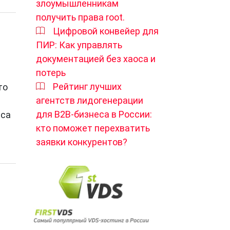
злоумышленникам
получить права root.
Цифровой конвейер для
ПИР: Как управлять
документацией без хаоса и
потерь
Рейтинг лучших
то
агентств лидогенерации
для B2B-бизнеса в России:
еса
кто поможет перехватить
заявки конкурентов?