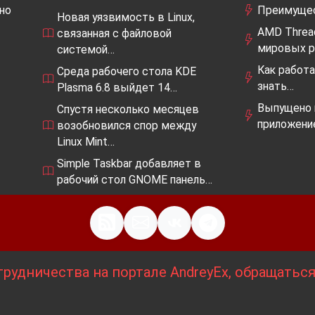
но
Преимущес
Новая уязвимость в Linux,
AMD Thread
связанная с файловой
мировых р
системой…
Как работа
Среда рабочего стола KDE
знать…
Plasma 6.8 выйдет 14…
Выпущено 
Спустя несколько месяцев
приложение
возобновился спор между
Linux Mint…
Simple Taskbar добавляет в
рабочий стол GNOME панель…
рудничества на портале AndreyEx, обращатьс