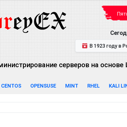
Пятн
Сегод
В 1923 году в Ростове-на-Дону р
министрирование серверов на основе Lin
CENTOS
OPENSUSE
MINT
RHEL
KALI L