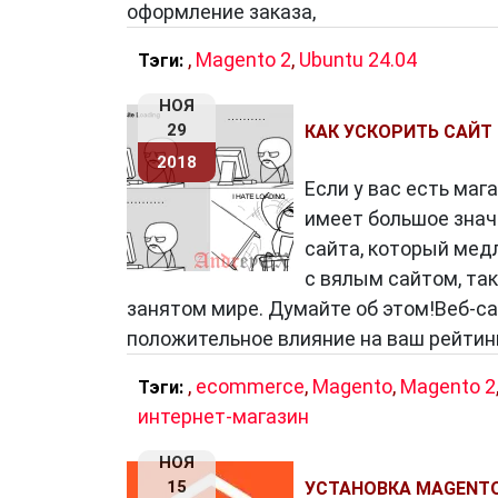
оформление заказа,
,
Magento 2
,
Ubuntu 24.04
Тэги:
НОЯ
29
КАК УСКОРИТЬ САЙТ
2018
Если у вас есть маг
имеет большое значе
сайта, который мед
с вялым сайтом, так
занятом мире. Думайте об этом!Веб-са
положительное влияние на ваш рейтин
,
ecommerce
,
Magento
,
Magento 2
Тэги:
интернет-магазин
НОЯ
15
УСТАНОВКА MAGENTO 