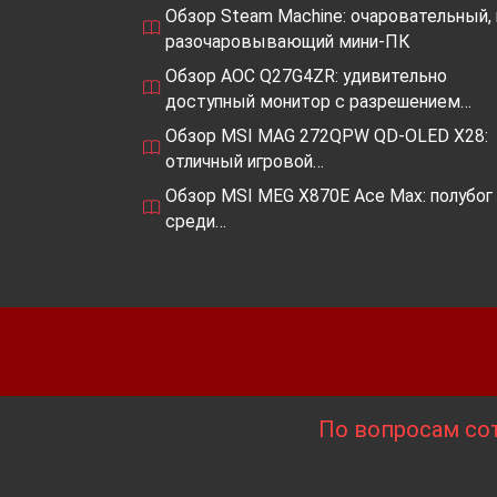
Обзор Steam Machine: очаровательный, 
разочаровывающий мини-ПК
Обзор AOC Q27G4ZR: удивительно
доступный монитор с разрешением…
Обзор MSI MAG 272QPW QD-OLED X28:
отличный игровой…
Обзор MSI MEG X870E Ace Max: полубог
среди…
По вопросам сот