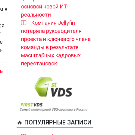
основой новой ИТ-
м в
реальности
Компания Jellyfin
ся
потеряла руководителя
т
проекта и ключевого члена
е
команды в результате
-
масштабных кадровых
перестановок.
ь
🔥 ПОПУЛЯРНЫЕ ЗАПИСИ