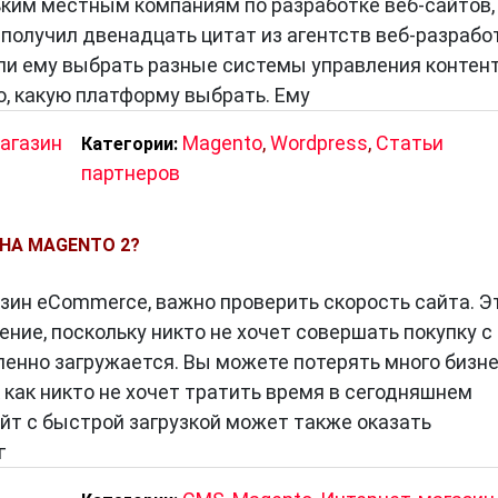
ьким местным компаниям по разработке веб-сайтов,
н получил двенадцать цитат из агентств веб-разрабо
и ему выбрать разные системы управления контен
о, какую платформу выбрать. Ему
агазин
Magento
,
Wordpress
,
Статьи
Категории:
партнеров
 НА MAGENTO 2?
азин eCommerce, важно проверить скорость сайта. Э
ние, поскольку никто не хочет совершать покупку с
ленно загружается. Вы можете потерять много бизн
 как никто не хочет тратить время в сегодняшнем
йт с быстрой загрузкой может также оказать
г