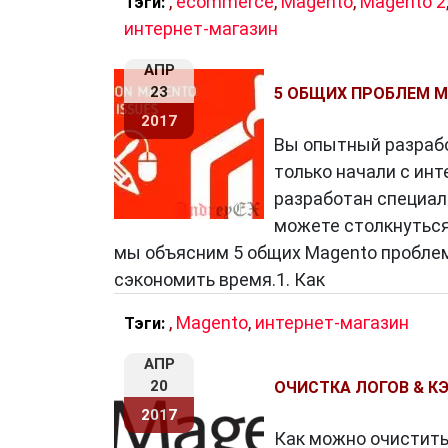
,
ecommerce
,
Magento
,
Magento 2
Тэги:
интернет-магазин
АПР
23
5 ОБЩИХ ПРОБЛЕМ M
2017
Вы опытный разрабо
только начали с ин
разработан специал
можете столкнуться
мы объясним 5 общих Magento проблем
сэкономить время.1. Как
,
Magento
,
интернет-магазин
Тэги:
АПР
20
ОЧИСТКА ЛОГОВ & К
2017
Как можно очистить