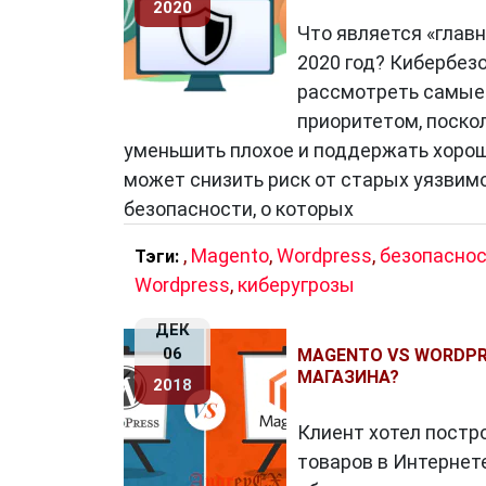
2020
Что является «глав
2020 год? Кибербезо
рассмотреть самые 
приоритетом, поско
уменьшить плохое и поддержать хорош
может снизить риск от старых уязвим
безопасности, о которых
,
Magento
,
Wordpress
,
безопасно
Тэги:
Wordpress
,
киберугрозы
ДЕК
06
MAGENTO VS WORDPR
МАГАЗИНА?
2018
Клиент хотел постр
товаров в Интернете