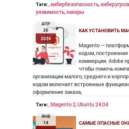
,
кибербезопасность
,
киберугро
Тэги:
уязвимость
,
хакеры
АПР
26
КАК УСТАНОВИТЬ MAG
2024
Magento — платфор
кодом, построенная 
коммерции. Adobe п
чтобы помочь компа
организации малого, среднего и корп
кодом включает встроенные функцион
оформление заказа,
,
Magento 2
,
Ubuntu 24.04
Тэги:
ЯНВ
14
САМЫЕ ОПАСНЫЕ ОНЛ