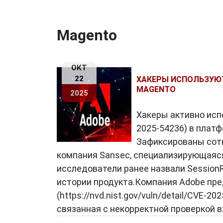
Magento
ОКТ
22
ХАКЕРЫ ИСПОЛЬЗУЮТ
MAGENTO
2025
Хакеры активно исп
2025-54236) в плат
Зафиксированы сотн
компания Sansec, специализирующаяся
исследователи ранее назвали Session
истории продукта.Компания Adobe пре
(https://nvd.nist.gov/vuln/detail/CVE-2
связанная с некорректной проверкой в