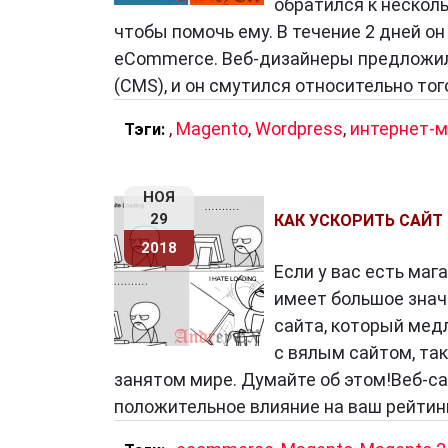
обратился к нескол
чтобы помочь ему. В течение 2 дней о
eCommerce. Веб-дизайнеры предложил
(CMS), и он смутился относительно тог
,
Magento
,
Wordpress
,
интернет-м
Тэги:
НОЯ
29
КАК УСКОРИТЬ САЙТ
2018
Если у вас есть маг
имеет большое значе
сайта, который мед
с вялым сайтом, так
занятом мире. Думайте об этом!Веб-са
положительное влияние на ваш рейтин