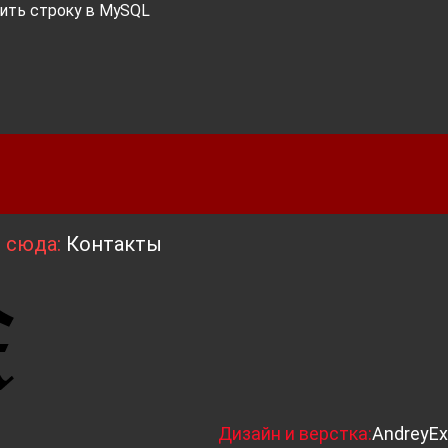
лить строку в MySQL
я сюда:
Контакты
Д
изайн и верстка:
AndreyEx