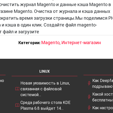
чистить журнал Magento и данные кэша Magento в
азине Magento. Очистка от журнала и кэша данных
ократить время загрузки страницы.Мы поделимся P
и кэша в один клик. Создайте файл magento-
т файл и загрузите
Magento
,
Интернет-магазин
Категории:
LINUX
но
Как Deepfa
Новая уязвимость в Linux,
подрывают
связанная с файловой
Какой хост
системой…
бесплатны
Среда рабочего стола KDE
Как настро
Plasma 6.8 выйдет 14…