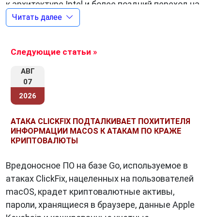
к архитектуре Intel и более поздний переход на
собственные процессоры Apple M1. Все эти
Читать далее
шаги позволили macOS стать более
эффективной и оптимизированной
Следующие статьи »
операционной системой.
АВГ
07
Преимущества macOS
2026
Интуитивный интерфейс:
macOS славится
АТАКА CLICKFIX ПОДТАЛКИВАЕТ ПОХИТИТЕЛЯ
своим интуитивным и простым в
ИНФОРМАЦИИ MACOS К АТАКАМ ПО КРАЖЕ
использовании интерфейсом. Это позволяет
КРИПТОВАЛЮТЫ
новым пользователям быстро освоить
Вредоносное ПО на базе Go, используемое в
систему, а опытным пользователям — более
атаках ClickFix, нацеленных на пользователей
эффективно выполнять задачи.
macOS, крадет криптовалютные активы,
Экосистема Apple:
macOS тесно
пароли, хранящиеся в браузере, данные Apple
интегрирована с другими продуктами Apple,