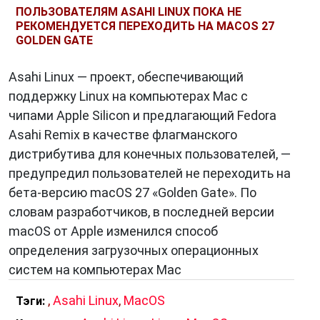
музыкантов и видеоредакторов.
ПОЛЬЗОВАТЕЛЯМ ASAHI LINUX ПОКА НЕ
РЕКОМЕНДУЕТСЯ ПЕРЕХОДИТЬ НА MACOS 27
Высокая производительность:
Благодаря
GOLDEN GATE
оптимизированной работе с аппаратным
обеспечением,
macOS
обеспечивает
Asahi Linux — проект, обеспечивающий
высокую производительность даже на
поддержку Linux на компьютерах Mac с
старых моделях компьютеров.
чипами Apple Silicon и предлагающий Fedora
Asahi Remix в качестве флагманского
дистрибутива для конечных пользователей, —
Влияние на Продуктивность и
предупредил пользователей не переходить на
Творчество
бета-версию macOS 27 «Golden Gate». По
macOS
играет ключевую роль в повышении
словам разработчиков, в последней версии
продуктивности и творческого потенциала
macOS от Apple изменился способ
пользователей. Интуитивный интерфейс и
определения загрузочных операционных
оптимизированные инструменты упрощают
систем на компьютерах Mac
выполнение задач различной сложности.
,
Asahi Linux
,
MacOS
Тэги:
Оптимизация для мультимедийной работы и