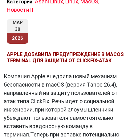
творчества позволяет пользователям легко
Asahi Linux
,
Linux
,
MacOS
,
Категории:
создавать музыку, видео, дизайны и другие
НовостиIT
цифровые контенты.
МАР
30
2026
Заключение
macOS
— это
операционная система
, которая
APPLE ДОБАВИЛА ПРЕДУПРЕЖДЕНИЕ В MACOS
TERMINAL ДЛЯ ЗАЩИТЫ ОТ CLICKFIX-АТАК
сочетает в себе интуитивный интерфейс,
мощные инструменты и высокую
Компания Apple внедрила новый механизм
производительность. Она оказывает
безопасности в macOS (версия Tahoe 26.4),
положительное влияние на продуктивность и
направленный на защиту пользователей от
творческие способности пользователей,
атак типа ClickFix. Речь идет о социальной
делая работу на компьютере более
инженерии, при которой злоумышленники
эффективной и приятной. С постоянными
убеждают пользователя самостоятельно
обновлениями и инновациями, macOS
вставить вредоносную команду в
остается одной из ведущих операционных
терминал.Теперь при вставке потенциально
систем в мире компьютеров.