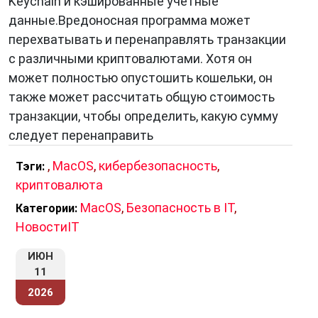
Keychain и кэшированные учетные
такими как iPhone, iPad и Apple Watch. Эта
данные.Вредоносная программа может
экосистема обеспечивает синхронизацию
перехватывать и перенаправлять транзакции
данных и рабочего процесса между
с различными криптовалютами. Хотя он
устройствами, что улучшает общий
может полностью опустошить кошельки, он
пользовательский опыт.
также может рассчитать общую стоимость
Безопасность и Приватность:
macOS
транзакции, чтобы определить, какую сумму
славится своими высокими стандартами
следует перенаправить
безопасности и защиты данных
пользователей. Функции, такие как Touch ID и
,
MacOS
,
кибербезопасность
,
Тэги:
Face ID, обеспечивают дополнительный
криптовалюта
уровень аутентификации.
MacOS
,
Безопасность в IT
,
Категории:
Мощные инструменты для творчества:
НовостиIT
macOS предоставляет множество
инструментов для творческой работы, таких
ИЮН
как iMovie, GarageBand и многие другие. Это
11
делает операционную систему
2026
привлекательной для художников,