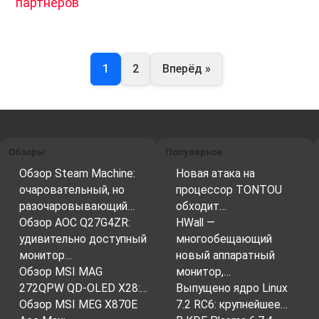
партнеров
1
2
Вперёд »
Обзоры
Популярное
Обзор Steam Machine:
Новая атака на
очаровательный, но
процессор TONTOU
разочаровывающий…
обходит…
Обзор AOC Q27G4ZR:
HWall —
удивительно доступный
многообещающий
монитор…
новый аппаратный
Обзор MSI MAG
монитор,…
272QPW QD-OLED X28:…
Выпущено ядро Linux
Обзор MSI MEG X870E
7.2 RC6: крупнейшее…