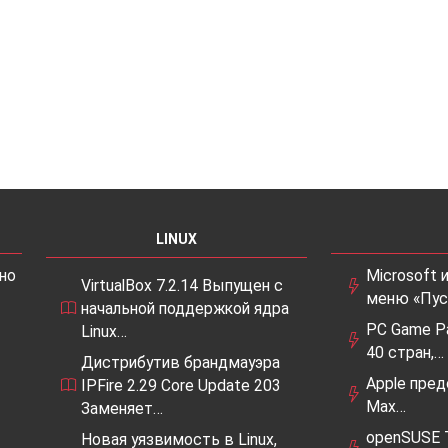
ть LPCAMM значительно уменьшить энергопотребле
обильных устройств, таких как смартфоны и планше
ограниченного места в ноутбуках и ультрабуках, выс
приходит на выручку.
 работать при низком энергопотреблении делает
тройств
IoT
, где важна долгая автономная работа.
LINUX
ционную технологию хранения данных, которая
но
Microsoft 
VirtualBox 7.2.14 Выпущен с
информационных технологий. Ее преимущества
меню «Пус
начальной поддержкой ядра
высокую плотность хранения, долгий срок службы и
PC Game P
Linux…
Потенциальные области применения включают
40 стран,…
Дистрибутив брандмауэра
рабуки и устройства IoT. Не сомневаемся, что LPCA
Apple пре
IPFire 2.29 Core Update 203
ем развитии хранения данных.
Max…
Заменяет…
openSUSE 
Новая уязвимость в Linux,