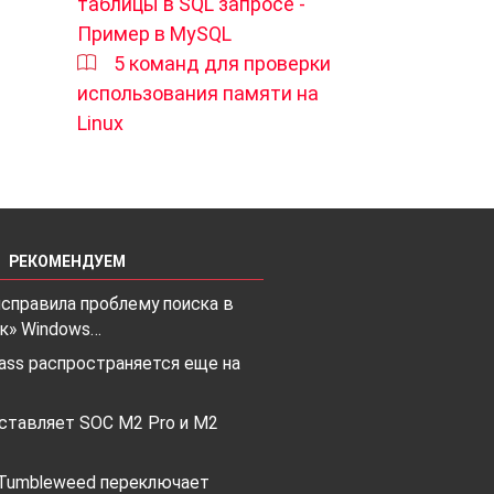
таблицы в SQL запросе -
ние
Пример в MySQL
ты.
5 команд для проверки
окая
использования памяти на
Linux
РЕКОМЕНДУЕМ
исправила проблему поиска в
к» Windows…
ass распространяется еще на
MM
дставляет SOC M2 Pro и M2
Tumbleweed переключает