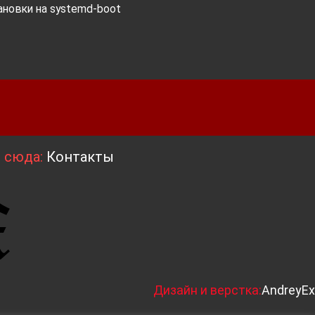
новки на systemd-boot
я сюда:
Контакты
Д
изайн и верстка:
AndreyEx