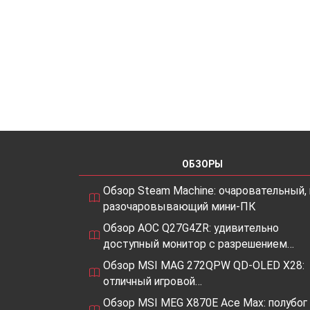
Мобильные Устройства
: Способнос
делает его отличным выбором для м
Ноутбуки и Ультрабуки
: В условиях 
плотность хранения данных LPCAMM 
Интернет вещей (IoT)
: Способность
LPCAMM идеальным выбором для ус
Заключение
ОБЗОРЫ
LPCAMM
представляет собой иннова
Обзор Steam Machine: очаровательный, 
обещает революционизировать сферу 
разочаровывающий мини-ПК
включают низкое энергопотребление, 
Обзор AOC Q27G4ZR: удивительно
высокую скорость передачи данных. 
доступный монитор с разрешением…
мобильные устройства, ноутбуки, ульт
Обзор MSI MAG 272QPW QD-OLED X28:
станет ключевой технологией в будущ
отличный игровой…
Обзор MSI MEG X870E Ace Max: полубог