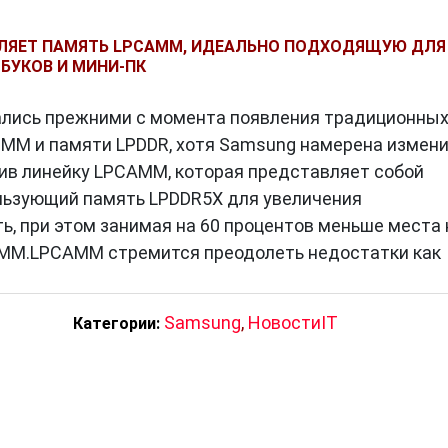
из главных преимуществ LPCAMM является
ЛЯЕТ ПАМЯТЬ LPCAMM, ИДЕАЛЬНО ПОДХОДЯЩУЮ ДЛЯ
ления при чтении и записи данных. Это делает эту
БУКОВ И МИНИ-ПК
вания в мобильных устройствах, где продолжительн
и важно.
ались прежними с момента появления традиционны
MM обеспечивает возможность хранения большего
IMM и памяти LPDDR, хотя Samsung намерена измен
ском пространстве. Это особенно важно в условиях
ив линейку LPCAMM, которая представляет собой
утбуках и планшетах.
льзующий память LPDDR5X для увеличения
ециальной технике записи и чтения данных, LPCAMM
ь, при этом занимая на 60 процентов меньше места 
су. Это означает, что устройства, использующие эту
DIMM.LPCAMM стремится преодолеть недостатки как
дольше, чем устройства с традиционной памятью.
х
: Несмотря на низкое энергопотребление, LPCAMM
рости передачи данных. Это открывает новые
Samsung
,
НовостиIT
Категории:
одействующих устройств.