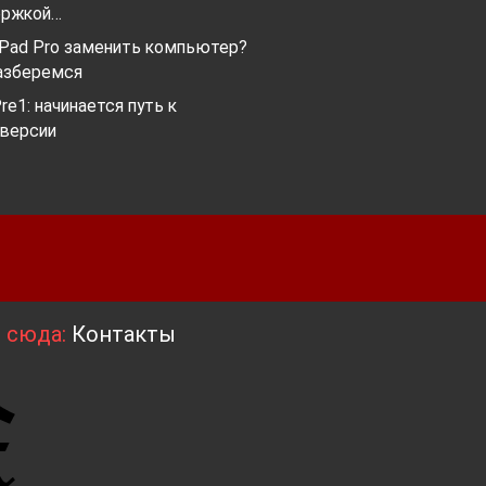
ержкой…
iPad Pro заменить компьютер?
азберемся
re1: начинается путь к
 версии
я сюда:
Контакты