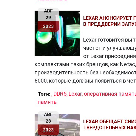
АВГ
29
LEXAR АНОНСИРУЕТ 
В ПРЕДДВЕРИИ ЗАПУ
2023
Lexar готовится вы
частот и улучшающу
от Lexar присоединя
комплектами таких брендов, как Netac,
производительность без необходимости
8000, которые должны появиться в чет
,
DDR5
,
Lexar
,
оперативная памят
Тэги:
память
АВГ
28
LEXAR ОБЕЩАЕТ СН
ТВЕРДОТЕЛЬНЫХ НАКО
2023