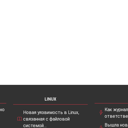
LINUX
но
Как журна
Новая уязвимость в Linux,
ответстве
связанная с файловой
Вышла нов
системой…