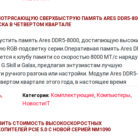
ПОТРЯСАЮЩУЮ СВЕРХБЫСТРУЮ ПАМЯТЬ ARES DDR5-80
СКА В ЧЕТВЕРТОМ КВАРТАЛЕ
пустить память Ares DDR5-8000, достигающую высок
ю RGB-подсветку серии.Оперативная память Ares D
ется к клубу памяти со скоростью 8000 МТ/с наряду
 G.Skill и Galax, предлагая энтузиастам лучшую
 ручного разгона или настройки. Модули Ares DDR5-
вертом квартале этого года, в настоящее время
ь
,
Комплектующие
,
Компьютеры
,
Категории:
НовостиIT
ИЗИТЬ СТОИМОСТЬ ВЫСОКОСКОРОСТНЫХ
ПИТЕЛЕЙ PCIE 5.0 С НОВОЙ СЕРИЕЙ NM1090