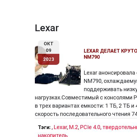
Lexar
ОКТ
09
LEXAR ДЕЛАЕТ КРУТ
NM790
2023
Lexar анонсировала
NM790, охлаждаему
поддерживать низк
нагрузках.Совместимый с консолями Pl
в трех вариантах емкости: 1 ТБ, 2 ТБ 
скорость последовательного чтения 7
,
Lexar
,
M.2
,
PCIe 4.0
,
твердотель
Тэги:
накопитель