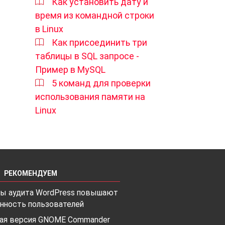
Как установить дату и
время из командной строки
в Linux
Как присоединить три
таблицы в SQL запросе -
Пример в MySQL
5 команд для проверки
использования памяти на
Linux
РЕКОМЕНДУЕМ
лы аудита WordPress повышают
нность пользователей
ая версия GNOME Commander