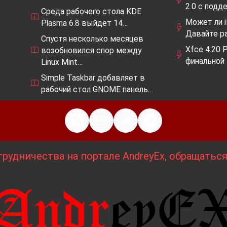
2.0 с подд
Среда рабочего стола KDE
Может ли 
Plasma 6.8 выйдет 14…
Давайте р
Спустя несколько месяцев
Xfce 4.20 P
возобновился спор между
финальной
Linux Mint…
Simple Taskbar добавляет в
рабочий стол GNOME панель…
рудничества на портале AndreyEx, обращатьс