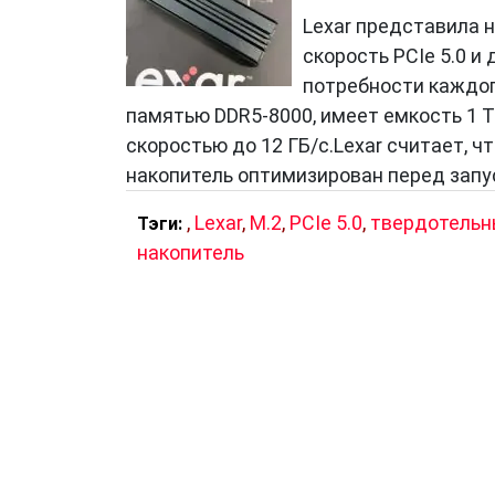
Lexar представила 
скорость PCIe 5.0 
потребности каждог
памятью DDR5-8000, имеет емкость 1 Т
скоростью до 12 ГБ/с.Lexar считает, 
накопитель оптимизирован перед запу
,
Lexar
,
M.2
,
PCIe 5.0
,
твердотель
Тэги:
накопитель