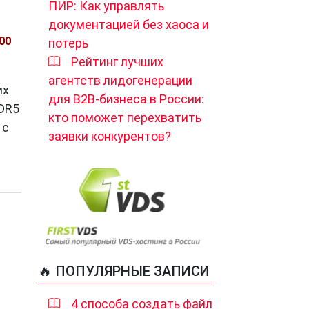
ПИР: Как управлять
документацией без хаоса и
00
потерь
Рейтинг лучших
агентств лидогенерации
их
для B2B-бизнеса в России:
DR5
кто поможет перехватить
 с
заявки конкурентов?
🔥 ПОПУЛЯРНЫЕ ЗАПИСИ
4 способа создать файл