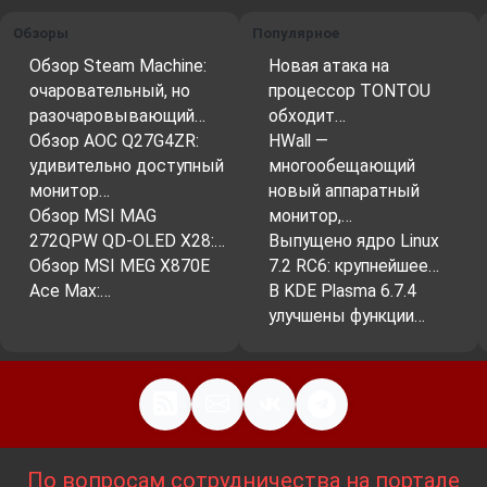
Обзоры
Популярное
Обзор Steam Machine:
Новая атака на
очаровательный, но
процессор TONTOU
разочаровывающий…
обходит…
Обзор AOC Q27G4ZR:
HWall —
удивительно доступный
многообещающий
монитор…
новый аппаратный
Обзор MSI MAG
монитор,…
272QPW QD-OLED X28:…
Выпущено ядро Linux
Обзор MSI MEG X870E
7.2 RC6: крупнейшее…
Ace Max:…
В KDE Plasma 6.7.4
улучшены функции…
По вопросам сотрудничества на портале