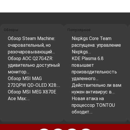
Обзоры
Популярное
Обзор Steam Machine:
Nixpkgs Core Team
очаровательный, но
распущена: управление
разочаровывающий…
Nixpkgs…
Обзор AOC Q27G4ZR:
KDE Plasma 6.8
удивительно доступный
повышает
монитор…
производительность
Обзор MSI MAG
удаленного…
272QPW QD-OLED X28:…
Действительно ли вам
Обзор MSI MEG X870E
нужен антивирус в…
Ace Max:…
Новая атака на
процессор TONTOU
обходит…