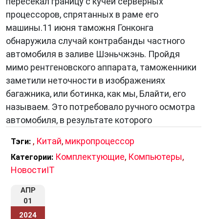
пересекал границу с кучей серверных
процессоров, спрятанных в раме его
машины.11 июня таможня Гонконга
обнаружила случай контрабанды частного
автомобиля в заливе Шэньчжэнь. Пройдя
мимо рентгеновского аппарата, таможенники
заметили неточности в изображениях
багажника, или ботинка, как мы, Блайти, его
называем. Это потребовало ручного осмотра
автомобиля, в результате которого
,
Китай
,
микропроцессор
Тэги:
Комплектующие
,
Компьютеры
,
Категории:
НовостиIT
АПР
01
2024