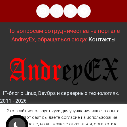
По вопросам сотрудничества на портале
AndreyEx, обращаться сюда:
Контакты
IT-блог о Linux, DevOps и серверных технологиях.
2011 - 2026
Этот сайт использует куки для улучшения вашего опыта.
Д
изайн и верстка:
AndreyEx
Читая этот сайт вы даете согласие на использование
файлов Cookie, но вы можете отказаться, если хотите.