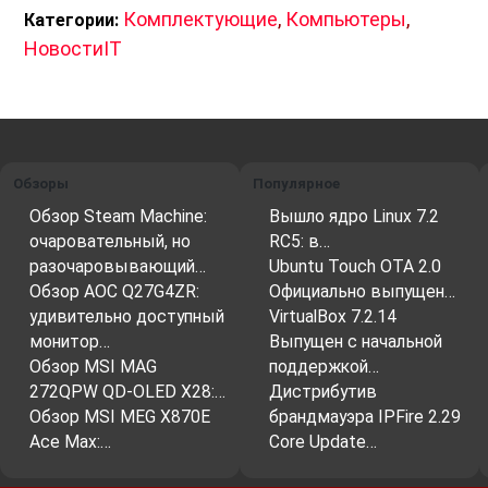
Комплектующие
,
Компьютеры
,
Категории:
НовостиIT
Обзоры
Популярное
Обзор Steam Machine:
Вышло ядро ​​Linux 7.2
очаровательный, но
RC5: в…
разочаровывающий…
Ubuntu Touch OTA 2.0
Обзор AOC Q27G4ZR:
Официально выпущен…
удивительно доступный
VirtualBox 7.2.14
монитор…
Выпущен с начальной
Обзор MSI MAG
поддержкой…
272QPW QD-OLED X28:…
Дистрибутив
Обзор MSI MEG X870E
брандмауэра IPFire 2.29
Ace Max:…
Core Update…