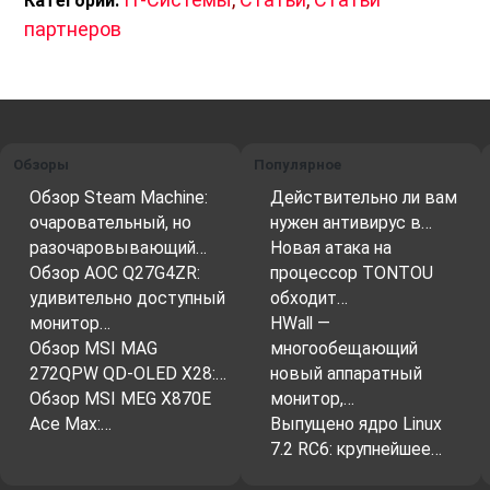
Категории:
партнеров
Обзоры
Популярное
Обзор Steam Machine:
Действительно ли вам
очаровательный, но
нужен антивирус в…
разочаровывающий…
Новая атака на
Обзор AOC Q27G4ZR:
процессор TONTOU
удивительно доступный
обходит…
монитор…
HWall —
Обзор MSI MAG
многообещающий
272QPW QD-OLED X28:…
новый аппаратный
Обзор MSI MEG X870E
монитор,…
Ace Max:…
Выпущено ядро Linux
7.2 RC6: крупнейшее…