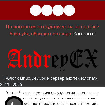
По вопросам сотрудничества на портале
AndreyEx, обращаться сюда:
Контакты
IT-блог о Linux, DevOps и серверных технологиях.
2011 - 2026
Этот сайт использует куки для улучшения вашего опыта.
Д
изайн и верстка:
AndreyEx
Читая этот сайт вы даете согласие на использование
файлов Cookie, но вы можете отказаться, если хотите.