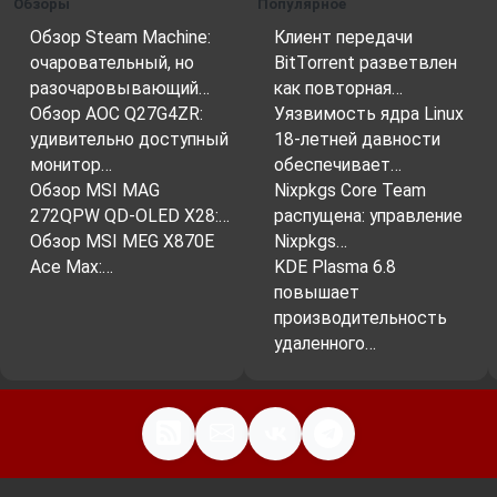
Обзоры
Популярное
Обзор Steam Machine:
Клиент передачи
очаровательный, но
BitTorrent разветвлен
разочаровывающий…
как повторная…
Обзор AOC Q27G4ZR:
Уязвимость ядра Linux
удивительно доступный
18-летней давности
монитор…
обеспечивает…
Обзор MSI MAG
Nixpkgs Core Team
272QPW QD-OLED X28:…
распущена: управление
Обзор MSI MEG X870E
Nixpkgs…
Ace Max:…
KDE Plasma 6.8
повышает
производительность
удаленного…