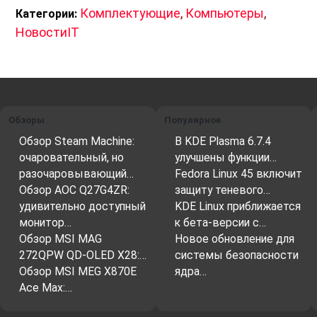
Комплектующие
,
Компьютеры
,
Категории:
НовостиIT
Обзоры
Популярное
Обзор Steam Machine:
В KDE Plasma 6.7.4
очаровательный, но
улучшены функции…
разочаровывающий…
Fedora Linux 45 включит
Обзор AOC Q27G4ZR:
защиту теневого…
удивительно доступный
KDE Linux приближается
монитор…
к бета-версии с…
Обзор MSI MAG
Новое обновление для
272QPW QD-OLED X28:…
системы безопасности
Обзор MSI MEG X870E
ядра…
Ace Max:…