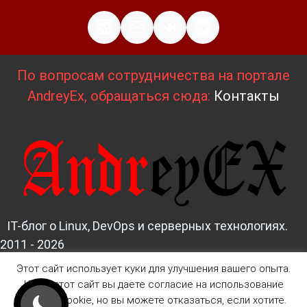
По вопросам сотрудничества на портале
AndreyEx, обращаться сюда:
Контакты
IT-блог о Linux, DevOps и серверных технологиях.
2011 - 2026
Этот сайт использует куки для улучшения вашего опыта.
Д
изайн и верстка:
AndreyEx
Читая этот сайт вы даете согласие на использование
файлов Cookie, но вы можете отказаться, если хотите.