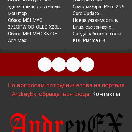
сотрудников.
удивительно доступный
брандмауэра IPFire 2.29
монитор…
Core Update…
Содействие в решении конфликтов.
Обзор MSI MAG
Новая уязвимость в
Благодаря HR, конфликтные ситуации
272QPW QD-OLED X28:…
Linux, связанная с…
разрешаются конструктивно, что
Обзор MSI MEG X870E
Среда рабочего стола
способствует сохранению
Ace Max:…
KDE Plasma 6.8…
работоспособности коллектива.
Заключение
Управление человеческими ресурсами
– это
По вопросам сотрудничества на портале
стратегически важный аспект успешного
AndreyEx, обращаться сюда:
Контакты
ведения бизнеса. HR-отдел является
неотъемлемой частью компании,
обеспечивающей формирование
эффективного кадрового потенциала.
Правильная политика HR способствует