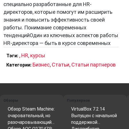
III. Роль HR в Развитии Организации
специально разработанные для HR-
директоров, которые помогут им расширить
HR играет неоспоримую роль в развитии
знания и повысить эффективность своей
компании:
работы. Понимание современных
Улучшение кадрового потенциала.
тенденцийОдин из ключевых аспектов работы
Правильный подбор сотрудников и
HR-директора — быть в курсе современных
обеспечение их развития позволяют
,
HR
,
курсы
Тэги:
компании иметь конкурентное
Бизнес
,
Статьи
,
Статьи партнеров
преимущество.
Категории:
Укрепление корпоративной культуры.
HR
создает условия для формирования
ценностей и принципов, общих для всех
сотрудников.
Обзоры
Популярное
Увеличение производительности труда.
Обзор Steam Machine:
VirtualBox 7.2.14
Эффективные системы мотивации и
очаровательный, но
Выпущен с начальной
обучения способствуют повышению
разочаровывающий…
поддержкой…
результативности деятельности
Обзор AOC Q27G4ZR:
Дистрибутив