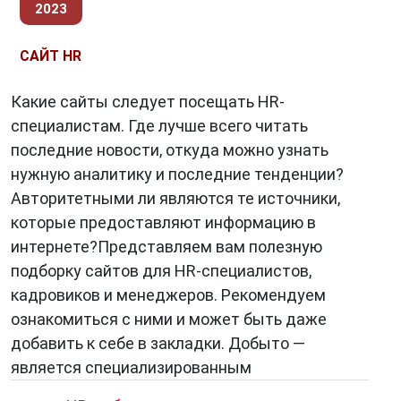
2023
в коллективе и обеспечивает
психологическую поддержку сотрудников.
САЙТ HR
II. Функции HR-отдела
Какие сайты следует посещать HR-
специалистам. Где лучше всего читать
HR-отдел выполняет ряд важных функций,
направленных на управление человеческими
последние новости, откуда можно узнать
ресурсами:
нужную аналитику и последние тенденции?
Авторитетными ли являются те источники,
Стратегическое планирование.
HR-
которые предоставляют информацию в
специалисты совместно с руководством
интернете?Представляем вам полезную
разрабатывают стратегию развития
подборку сайтов для HR-специалистов,
персонала, адаптированную под цели
кадровиков и менеджеров. Рекомендуем
компании.
ознакомиться с ними и может быть даже
Разработка политики и процедур.
HR
добавить к себе в закладки. Добыто —
формулирует правила и нормы
является специализированным
взаимодействия сотрудников с компанией, а