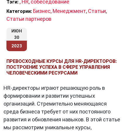
также организационные процедуры.
,
HR
,
собеседование
Тэги:
Подбор и найм.
HR-отдел отбирает
Бизнес
,
Менеджмент
,
Статьи
,
Категории:
кандидатов, оценивая их компетенции и
Статьи партнеров
соответствие культуре компании.
ИЮН
Обучение и развитие.
Осуществляет
30
планирование и проведение обучающих
2023
программ, а также оценку их эффективности.
Управление эффективностью и
ПРЕВОСХОДНЫЕ КУРСЫ ДЛЯ HR-ДИРЕКТОРОВ:
производительностью.
Оценка
ПОСТРОЕНИЕ УСПЕХА В СФЕРЕ УПРАВЛЕНИЯ
производительности, выявление проблем и
ЧЕЛОВЕЧЕСКИМИ РЕСУРСАМИ
разработка мероприятий по их решению.
HR-директоры играют решающую роль в
Корпоративная культура и коммуникации.
формировании и развитии успешных
HR разрабатывает стратегии по созданию
организаций. Стремительно меняющаяся
положительной корпоративной среды,
среда бизнеса требует от них постоянного
способствующей продуктивной работе.
развития и обновления навыков. В этой статье
мы рассмотрим уникальные курсы,