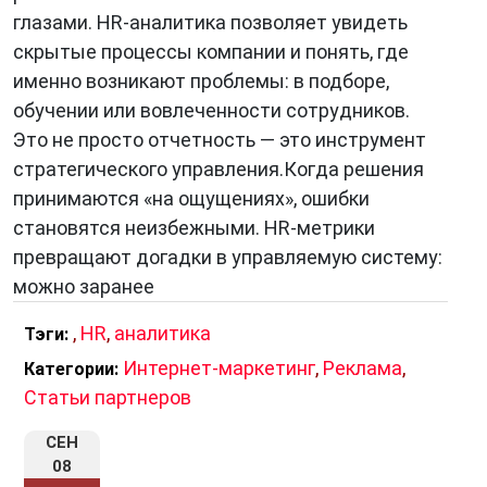
соответствия требованиям вакансии.
глазами. HR-аналитика позволяет увидеть
Обучение и развитие. HR организует
скрытые процессы компании и понять, где
программы обучения для сотрудников,
именно возникают проблемы: в подборе,
помогая им приобрести необходимые
обучении или вовлеченности сотрудников.
навыки и знания для выполнения своих
Это не просто отчетность — это инструмент
обязанностей.
стратегического управления.Когда решения
Мотивация и стимулирование. HR-отдел
принимаются «на ощущениях», ошибки
разрабатывает системы мотивации,
становятся неизбежными. HR-метрики
включая финансовые и нематериальные
превращают догадки в управляемую систему:
поощрения, способствующие повышению
можно заранее
производительности труда.
Оценка и аттестация персонала. HR
,
HR
,
аналитика
Тэги:
осуществляет контроль за результатами
Интернет-маркетинг
,
Реклама
,
Категории:
работы сотрудников, проводит аттестацию
Статьи партнеров
и оценку производительности.
Разрешение конфликтов и поддержка
СЕН
08
сотрудников. HR помогает решать проблемы