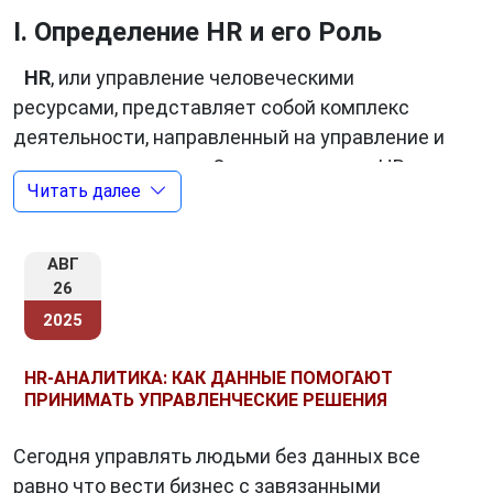
I. Определение HR и его Роль
HR
, или управление человеческими
ресурсами, представляет собой комплекс
деятельности, направленный на управление и
развитие персонала. Основная задача HR-
Читать далее
отдела – обеспечить компанию
квалифицированными и мотивированными
сотрудниками, способными эффективно
АВГ
выполнять поставленные задачи.
26
2025
Роль HR включает в себя следующие
аспекты:
HR-АНАЛИТИКА: КАК ДАННЫЕ ПОМОГАЮТ
ПРИНИМАТЬ УПРАВЛЕНЧЕСКИЕ РЕШЕНИЯ
Подбор и найм персонала. HR-специалисты
отвечают за подбор кандидатов,
Сегодня управлять людьми без данных все
проведение собеседований и оценку их
равно что вести бизнес с завязанными