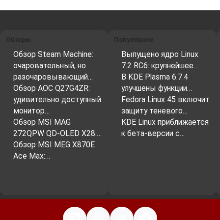
Обзоры
Популярное
Обзор Steam Machine:
Выпущено ядро Linux
очаровательный, но
7.2 RC6: крупнейшее…
разочаровывающий…
В KDE Plasma 6.7.4
Обзор AOC Q27G4ZR:
улучшены функции…
удивительно доступный
Fedora Linux 45 включит
монитор…
защиту теневого…
Обзор MSI MAG
KDE Linux приближается
272QPW QD-OLED X28:…
к бета-версии с…
Обзор MSI MEG X870E
Ace Max:…