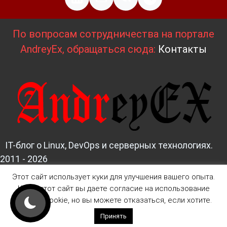
По вопросам сотрудничества на портале
AndreyEx, обращаться сюда:
Контакты
IT-блог о Linux, DevOps и серверных технологиях.
2011 - 2026
Этот сайт использует куки для улучшения вашего опыта.
Д
изайн и верстка:
AndreyEx
Читая этот сайт вы даете согласие на использование
файлов Cookie, но вы можете отказаться, если хотите.
Принять