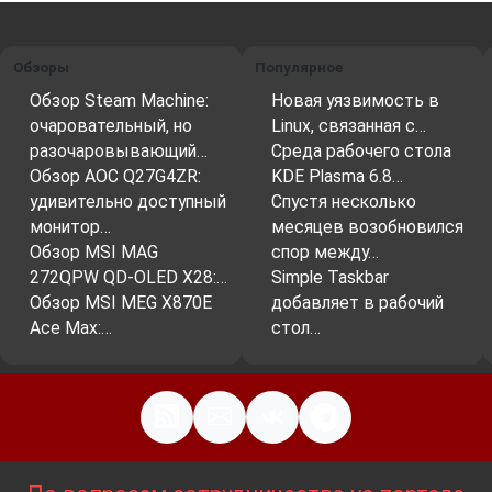
HDMI
передает видео и аудиосигналы в
цифровом виде, что обеспечивает высокое
Обзоры
Популярное
качество изображения и звука. Он также
Обзор Steam Machine:
Новая уязвимость в
поддерживает передачу многоканальных
очаровательный, но
Linux, связанная с…
разочаровывающий…
Среда рабочего стола
аудиосигналов, таких как Dolby Atmos и DTS:X.
Обзор AOC Q27G4ZR:
KDE Plasma 6.8…
удивительно доступный
Спустя несколько
монитор…
месяцев возобновился
Преимущества HDMI
Обзор MSI MAG
спор между…
272QPW QD-OLED X28:…
Simple Taskbar
HDMI
предлагает ряд преимуществ по
Обзор MSI MEG X870E
добавляет в рабочий
сравнению с другими интерфейсами передачи
Ace Max:…
стол…
видео и аудио, такими как DVI и VGA. Вот
некоторые из них:
Поддержка видео высокой четкости:
HDMI
может передавать видео с разрешением до
8K Ultra HD (7680×4320 пикселей) и частотой