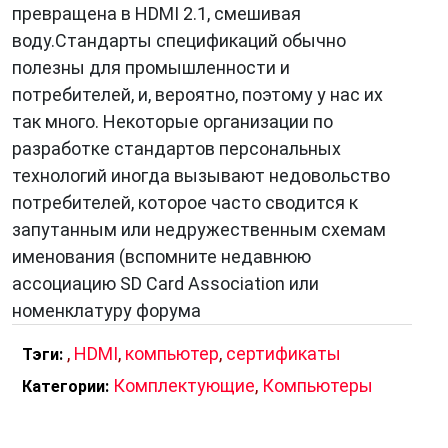
подключение различных устройств. Кабели
превращена в HDMI 2.1, смешивая
HDMI бывают разных типов, каждый из
воду.Стандарты спецификаций обычно
которых имеет свои особенности. Наиболее
полезны для промышленности и
распространенными типами являются:
потребителей, и, вероятно, поэтому у нас их
так много. Некоторые организации по
Тип A — стандартный тип HDMI-кабеля,
разработке стандартов персональных
который используется для подключения
технологий иногда вызывают недовольство
большинства устройств.
потребителей, которое часто сводится к
Тип B — более крупный тип HDMI-кабеля,
запутанным или недружественным схемам
который используется для подключения
именования (вспомните недавнюю
устройств с высокой пропускной
ассоциацию SD Card Association или
способностью, таких как проигрыватели Blu-
номенклатуру форума
ray и игровые консоли.
Тип C — новый тип HDMI-кабеля, который
,
HDMI
,
компьютер
,
сертификаты
Тэги:
поддерживает передачу видео высокой
Комплектующие
,
Компьютеры
Категории:
четкости с частотой кадров 120 Гц.