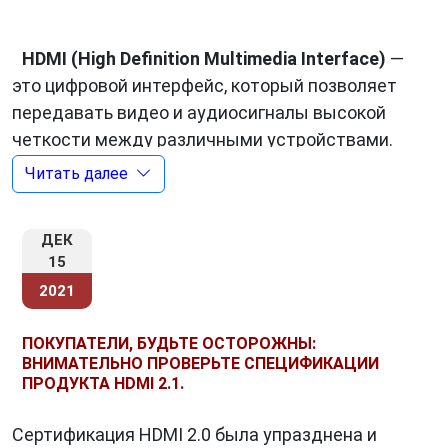
HDMI (High Definition Multimedia Interface)
—
это цифровой интерфейс, который позволяет
передавать видео и аудиосигналы высокой
четкости между различными устройствами.
Он был разработан консорциумом HDMI
Читать далее
Licensing LLC в 2002 году и быстро стал
стандартом для подключения устройств в
ДЕК
домашних кинотеатрах и других системах
15
мультимедиа.
2021
ПОКУПАТЕЛИ, БУДЬТЕ ОСТОРОЖНЫ:
Как работает HDMI?
ВНИМАТЕЛЬНО ПРОВЕРЬТЕ СПЕЦИФИКАЦИИ
ПРОДУКТА HDMI 2.1.
HDMI
использует технологию передачи
данных по одному кабелю, что упрощает
Сертификация HDMI 2.0 была упразднена и