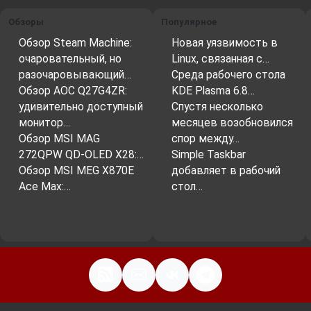
Обзоры
Популярное
Обзор Steam Machine:
Новая уязвимость в
очаровательный, но
Linux, связанная с…
разочаровывающий…
Среда рабочего стола
Обзор AOC Q27G4ZR:
KDE Plasma 6.8…
удивительно доступный
Спустя несколько
монитор…
месяцев возобновился
Обзор MSI MAG
спор между…
272QPW QD-OLED X28:…
Simple Taskbar
Обзор MSI MEG X870E
добавляет в рабочий
Ace Max:…
стол…