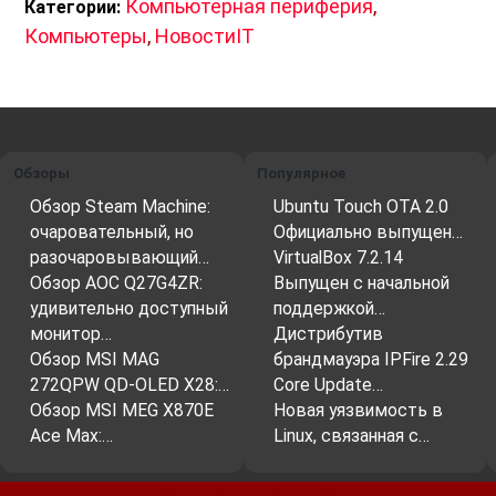
Компьютерная периферия
,
Категории:
Компьютеры
,
НовостиIT
Обзоры
Популярное
Обзор Steam Machine:
Ubuntu Touch OTA 2.0
очаровательный, но
Официально выпущен…
разочаровывающий…
VirtualBox 7.2.14
Обзор AOC Q27G4ZR:
Выпущен с начальной
удивительно доступный
поддержкой…
монитор…
Дистрибутив
Обзор MSI MAG
брандмауэра IPFire 2.29
272QPW QD-OLED X28:…
Core Update…
Обзор MSI MEG X870E
Новая уязвимость в
Ace Max:…
Linux, связанная с…