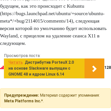
будущем, как это происходит с Kubuntu
(https://bugs.launchpad.net/ubuntu/+source/ubuntu-
meta*/+bug/2114015/comments/14), следующая
версия которой по умолчанию будет использовать
Wayland, с прицелом на удаление сеанса X11 в
следующем.
Просмотров поста:
Читать
Дистрибутив PorteuX 2.0
128
на основе Slackware выпущен с
GNOME 48 и ядром Linux 6.14
Предупреждение:
Материал содержит упоминания:
Meta Platforms Inc.*
.