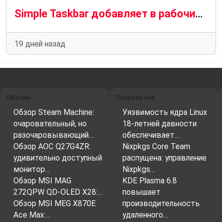
Simple Taskbar добавляет в рабочий стол GNOME панель задач, похожую на ту, что используется в Windows 11.
19 дней назад
Обзоры
Популярное
Обзор Steam Machine:
Уязвимость ядра Linux
очаровательный, но
18-летней давности
разочаровывающий…
обеспечивает…
Обзор AOC Q27G4ZR:
Nixpkgs Core Team
удивительно доступный
распущена: управление
монитор…
Nixpkgs…
Обзор MSI MAG
KDE Plasma 6.8
272QPW QD-OLED X28:…
повышает
Обзор MSI MEG X870E
производительность
Ace Max:…
удаленного…